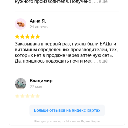
IHerbgroup.ru на карте Москвы — Яндекс Карты