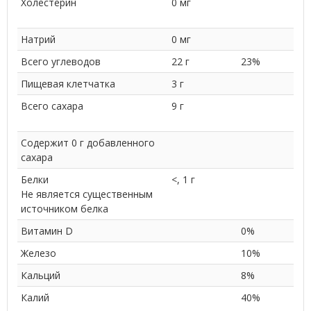
Холестерин
0 мг
Натрий
0 мг
Всего углеводов
22 г
23%
Пищевая клетчатка
3 г
Всего сахара
9 г
Содержит 0 г добавленного
сахара
Белки
<, 1 г
Не является существенным
источником белка
Витамин D
0%
Железо
10%
Кальций
8%
Калий
40%