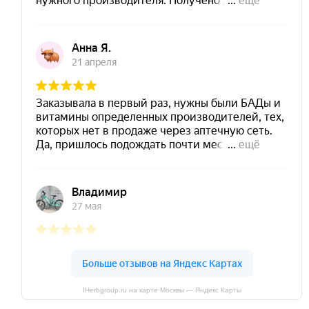
IHerbgroup.ru на карте Москвы — Яндекс Карты