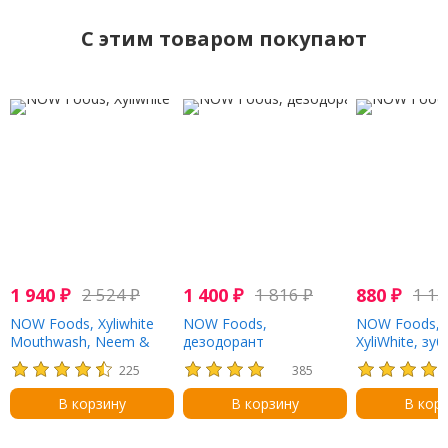
C этим товаром покупают
1 940
₽
2 524
₽
1 400
₽
1 816
₽
880
₽
1 1
NOW Foods, Xyliwhite
NOW Foods,
NOW Foods, S
Mouthwash, Neem &
дезодорант
XyliWhite, зу
Tea Tree, 16oz
длительного действия,
паста, осве
225
385
роза и иланг-иланг, 62 г
мята, 181 г (
(2,2 унции)
В корзину
В корзину
В кор