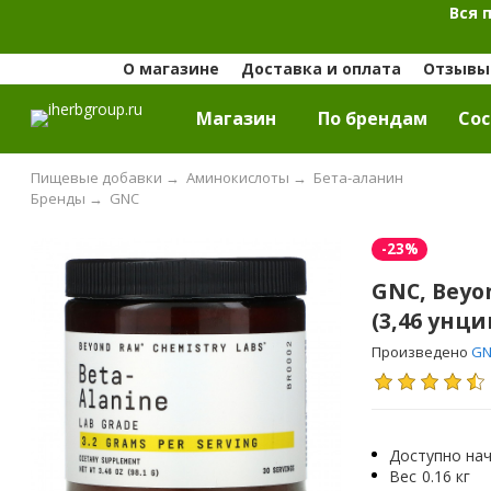
Вся 
О магазине
Доставка и оплата
Отзывы 
Магазин
По брендам
Cос
Пищевые добавки
→
Аминокислоты
→
Бета-аланин
Бренды
→
GNC
-23%
GNC, Beyon
(3,46 унци
Произведено
G
Доступно нач
Вес
0.16 кг