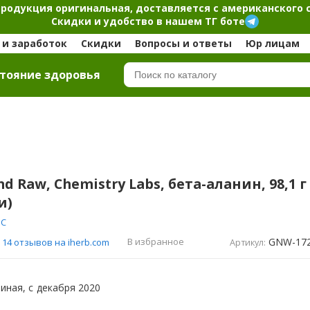
продукция оригинальная, доставляется с американского 
Скидки и удобство в нашем ТГ боте
и заработок
Скидки
Вопросы и ответы
Юр лицам
тояние здоровья
d Raw, Chemistry Labs, бета-аланин, 98,1 г
и)
NC
GNW-17
В избранное
14 отзывов на iherb.com
Артикул:
иная, с
декабря 2020