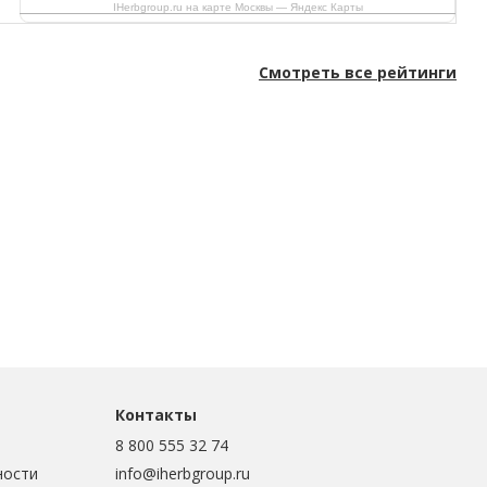
IHerbgroup.ru на карте Москвы — Яндекс Карты
Смотреть все рейтинги
Контакты
8 800 555 32 74
ности
info@iherbgroup.ru