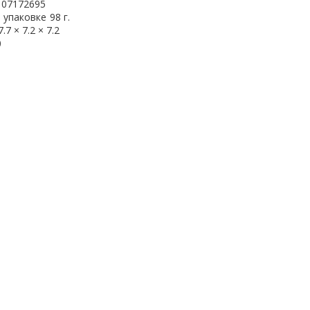
107172695
 упаковке
98 г.
7.7 × 7.2 × 7.2
0