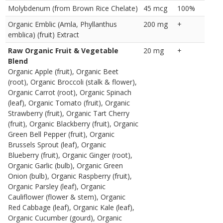
Molybdenum (from Brown Rice Chelate)
45 mcg
100%
Organic Emblic (Amla, Phyllanthus
200 mg
+
emblica) (fruit) Extract
Raw Organic Fruit & Vegetable
20 mg
+
Blend
Organic Apple (fruit), Organic Beet
(root), Organic Broccoli (stalk & flower),
Organic Carrot (root), Organic Spinach
(leaf), Organic Tomato (fruit), Organic
Strawberry (fruit), Organic Tart Cherry
(fruit), Organic Blackberry (fruit), Organic
Green Bell Pepper (fruit), Organic
Brussels Sprout (leaf), Organic
Blueberry (fruit), Organic Ginger (root),
Organic Garlic (bulb), Organic Green
Onion (bulb), Organic Raspberry (fruit),
Organic Parsley (leaf), Organic
Cauliflower (flower & stem), Organic
Red Cabbage (leaf), Organic Kale (leaf),
Organic Cucumber (gourd), Organic