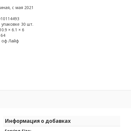
иная, с
мая 2021
010114493
 упаковке
30 шт.
10.9 × 6.1 × 6
164
н оф Лайф
Информация о добавках
Serving Size: