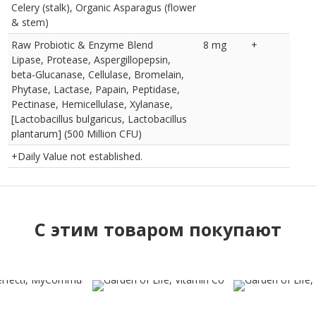
Celery (stalk), Organic Asparagus (flower
& stem)
Raw Probiotic & Enzyme Blend
8 mg
+
Lipase, Protease, Aspergillopepsin,
beta-Glucanase, Cellulase, Bromelain,
Phytase, Lactase, Papain, Peptidase,
Pectinase, Hemicellulase, Xylanase,
[Lactobacillus bulgaricus, Lactobacillus
plantarum] (500 Million CFU)
+Daily Value not established.
C этим товаром покупают