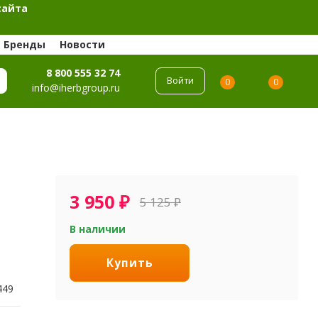
сайта
Бренды
Новости
8 800 555 32 74
Войти
0
0
info@iherbgroup.ru
3 950
₽
5 125
₽
В наличии
Купить
449