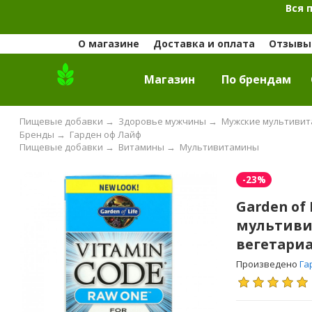
Вся 
О магазине
Доставка и оплата
Отзывы 
Магазин
По брендам
Пищевые добавки
→
Здоровье мужчины
→
Мужские мультиви
Бренды
→
Гарден оф Лайф
Пищевые добавки
→
Витамины
→
Мультивитамины
-23%
Garden of 
мультивит
вегетариа
Произведено
Га