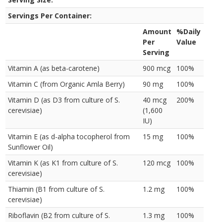
Servings Per Container:
Amount
%Daily
Per
Value
Serving
Vitamin A (as beta-carotene)
900 mcg
100%
Vitamin C (from Organic Amla Berry)
90 mg
100%
Vitamin D (as D3 from culture of S.
40 mcg
200%
cerevisiae)
(1,600
IU)
Vitamin E (as d-alpha tocopherol from
15 mg
100%
Sunflower Oil)
Vitamin K (as K1 from culture of S.
120 mcg
100%
cerevisiae)
Thiamin (B1 from culture of S.
1.2 mg
100%
cerevisiae)
Riboflavin (B2 from culture of S.
1.3 mg
100%