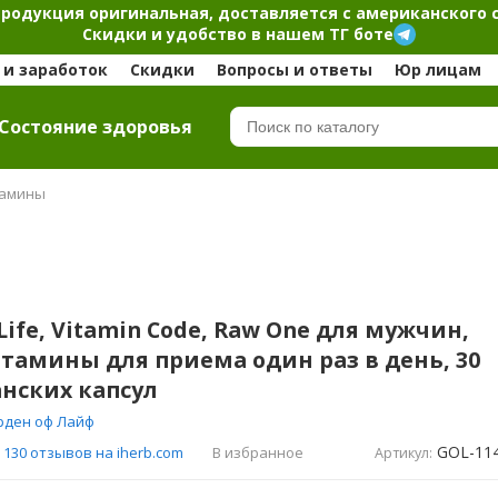
продукция оригинальная, доставляется с американского 
Скидки и удобство в нашем ТГ боте
и заработок
Скидки
Вопросы и ответы
Юр лицам
Cостояние здоровья
тамины
Life, Vitamin Code, Raw One для мужчин,
амины для приема один раз в день, 30
нских капсул
рден оф Лайф
GOL-11
В избранное
130 отзывов на iherb.com
Артикул: