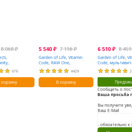
8 068
₽
5 540
₽
7 196
₽
6 510
₽
8 45
cti,
Garden of Life, Vitamin
Garden of Life, Vi
ity,
Code, RAW One,
Code, мультивит
плекс из 17
мультивитаминная
цельных продукт
676
4429
2
бов, 60
добавка для женщин (для
женщин от 50 ле
нских капсул
приема 1 раз в день), 75
вегетарианских 
Предзак
 корзину
В корзину
вегетарианских капсул
Сообщить о пос
Ваша просьба 
Вы получите уве
Ваш E-Mail
- обязательно к