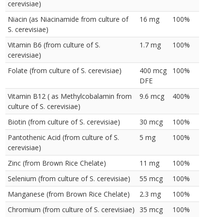
cerevisiae)
Niacin (as Niacinamide from culture of
16 mg
100%
S. cerevisiae)
Vitamin B6 (from culture of S.
1.7 mg
100%
cerevisiae)
Folate (from culture of S. cerevisiae)
400 mcg
100%
DFE
Vitamin B12 ( as Methylcobalamin from
9.6 mcg
400%
culture of S. cerevisiae)
Biotin (from culture of S. cerevisiae)
30 mcg
100%
Pantothenic Acid (from culture of S.
5 mg
100%
cerevisiae)
Zinc (from Brown Rice Chelate)
11 mg
100%
Selenium (from culture of S. cerevisiae)
55 mcg
100%
Manganese (from Brown Rice Chelate)
2.3 mg
100%
Chromium (from culture of S. cerevisiae)
35 mcg
100%