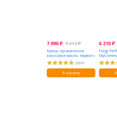
7 090
₽
9 212
₽
6 210
₽
Nutiva, органическое
Fungi Perfe
кокосовое масло, первого
MyCommun
отжима, 1,6 л (54 жидк.
мультиком
20597
унции)
видов гри
вегетариа
В корзину
В