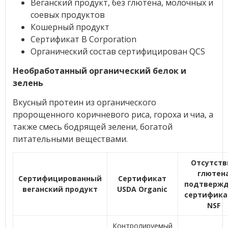
Веганский продукт, без глютена, молочных и
соевых продуктов
Кошерный продукт
Сертификат B Corporation
Органический состав сертифицирован QCS
Необработанный органический белок и
зелень
Вкусный протеин из органического
пророщенного коричневого риса, гороха и чиа, а
также смесь бодрящей зелени, богатой
питательными веществами.
Отсутств
глютен
Сертифицированный
Сертификат
подтверж
веганский продукт
USDA Organic
сертифик
NSF
Контролируемый