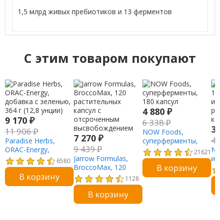
1,5 млрд живых пребиотиков и 13 ферментов
C этим товаром покупают
4 880
₽
9 170
₽
6 338
₽
3
11 906
₽
NOW Foods,
7 270
₽
4
Paradise Herbs,
суперферменты,
9 439
₽
ORAC-Energy,
180 капсул
NO
21621
добавка с зеленью,
Jarrow Formulas,
и 
6580
В корзину
364 г (12,8 унции)
BroccoMax, 120
им
В корзину
растительных
ра
1128
капсул с
ка
В корзину
отсроченным
высвобождением