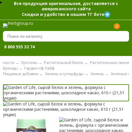
Вся продукция оригинальная, доставляется с
американского сайта
Скидки и удобство в нашем ТГ боте
0
8 800 555 32 74
ивности
→
Протеин
→
Растительный белок
→
Растительные смеси
Бренды
→
Гарден оф Лайф
Пищевые добавки
→
Зелень и суперфуды
→
Зелень
→
Зеленые с