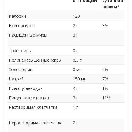
в 1 порции
суточной
нормы*
Калории
120
Всего жиров
2 г
3%
Насыщенные жиры
0 г
Трансжиры
0 г
Полиненасыщенные жиры
0,5 г
Холестерин
0 мг
0%
Натрий
150 мг
7%
Всего углеводов
4 г
1%
Пищевая клетчатка
3 г
11%
Растворимая клетчатка
1 г
Нерастворимая клетчатка
2 г