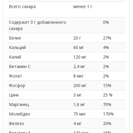
Всего сахара
менее 1 г
Содержит 0 г добавленного
0%
сахара
Белки
20 г
27%
Кальций
60 мг
4%
Калий
120 мг
2%
Витамин C
2,4 мг
2%
Фолат
8 мкг
2%
Фосфор
200 мг
15%
Цинк
3 мг
25 %
Марганец
1,6 мг
70%
Молибден
75 мкг
170%
Железо
4 мг
20%
Витамин A
120 мкг
15%