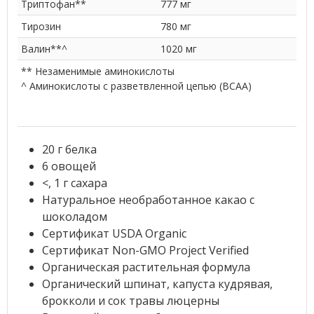
Триптофан**
777 мг
Тирозин
780 мг
Валин**^
1020 мг
** Незаменимые аминокислоты
^ Аминокислоты с разветвленной цепью (BCAA)
20 г белка
6 овощей
<, 1 г сахара
Натуральное необработанное какао с
шоколадом
Сертификат USDA Organic
Сертификат Non-GMO Project Verified
Органическая растительная формула
Органический шпинат, капуста кудрявая,
брокколи и сок травы люцерны