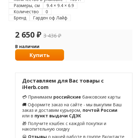
Размеры, см
9.4 × 9.4 × 6.9
Количество
0
Бренд
Гарден оф Лайф
2 650
₽
3 436
₽
В наличии
Купить
Доставляем для Вас товары с
iHerb.com
💳 Принимаем
российские
банковские карты
🚚 Оформите заказ на сайте - мы выкупим Ваш
заказ и доставим курьером,
почтой России
или в
пункт выдачи СДЭК
🎁 Получите кэшбек с каждой покупки и
накопительную скидку
😀
Отзывы
о нашей работе в
группе Вконтакте