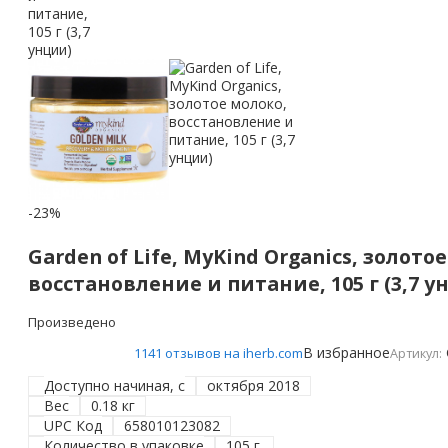
-23%
Garden of Life, MyKind Organics, золото
восстановление и питание, 105 г (3,7 у
Произведено
В избранное
1141 отзывов на iherb.com
Артикул:
Доступно начиная, с
октября 2018
Вес
0.18 кг
UPC Код
658010123082
Количество в упаковке
105 г.