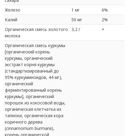
сахара
Железо
1 мг
6%
Калий
50 мг
2%
Органическая смесь золотого
3,2 г
+
молока
Органическая смесь куркумы
[органический корень
куркумы, органический
экстракт корня куркумы
(стандартизированный до
95% куркуминоидов, 44 мг),
органический
ферментированный корень
куркумы], органический
порошок из кокосовой воды,
органическая клетчатка из
тапиоки, органическая кора
коричного дерева
(cinnamomum burmanii),
корень органической