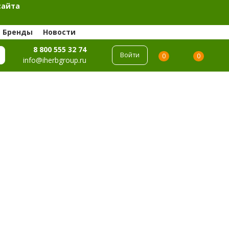
сайта
Бренды
Новости
8 800 555 32 74
Войти
0
0
info@iherbgroup.ru