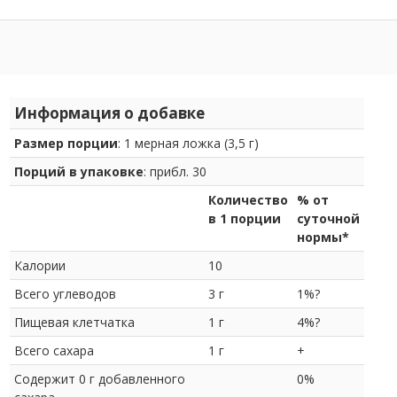
Информация о добавке
Размер порции
: 1 мерная ложка (3,5 г)
Порций в упаковке
: прибл. 30
Количество
% от
в 1 порции
суточной
нормы*
Калории
10
Всего углеводов
3 г
1%?
Пищевая клетчатка
1 г
4%?
Всего сахара
1 г
+
Содержит 0 г добавленного
0%