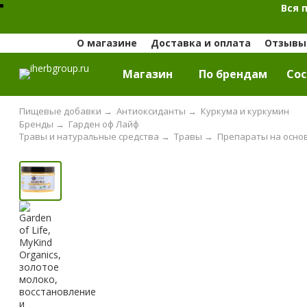
Вся 
О магазине
Доставка и оплата
Отзывы 
Магазин
По брендам
Cос
Пищевые добавки
→
Антиоксиданты
→
Куркума и куркумин
Бренды
→
Гарден оф Лайф
Травы и натуральные средства
→
Травы
→
Препараты на осно