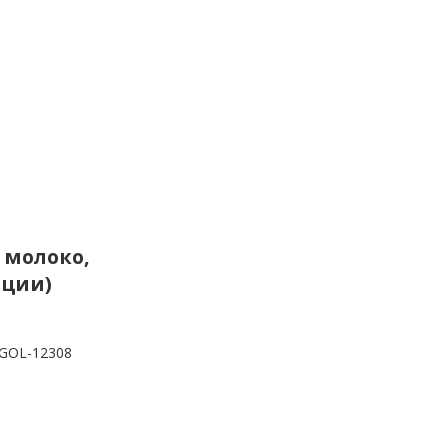
е молоко,
нции)
GOL-12308