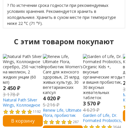
? По истечении срока годности при рекомендуемых
условиях хранения. Рекомендуется хранить в
холодильнике. Хранить в сухом месте при температуре
ниже 22 °C (71 °F).
C этим товаром покупают
2
2 450
₽
3
3 178
₽
Me
4 020
₽
Natural Path Silver
Ко
3 570
₽
5 216
₽
Wings, Коллоидное
ви
4 629
₽
серебро, 250 частей
Renew Life, Ultimate
дл
1192
на миллион, 2
Flora, пробиотик
Garden of Life, Dr.
та
В корзину
жидких унции (60
Women's Care для
Formated Probiotics,
287
мл)
женского здоровья,
Organic Kids +,
3644