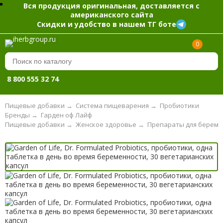
Вся продукция оригинальная, доставляется с
американского сайта
Скидки и удобство в нашем ТГ боте
0
8 800 555 32 74
Пищевые добавки
→
Система пищеварения
→
Пробиотики
Бренды
→
Гарден оф Лайф
Пищевые добавки
→
Женское здоровье
→
Препараты для береме