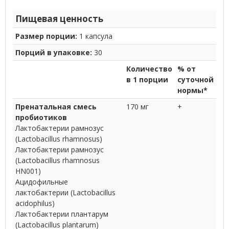
Пищевая ценность
Размер порции:
1 капсула
Порций в упаковке:
30
Количество
% от
в 1 порции
суточной
нормы*
Пренатальная смесь
170 мг
+
пробиотиков
Лактобактерии рамнозус
(Lactobacillus rhamnosus)
Лактобактерии рамнозус
(Lactobacillus rhamnosus
HN001)
Ацидофильные
лактобактерии (Lactobacillus
acidophilus)
Лактобактерии плантарум
(Lactobacillus plantarum)