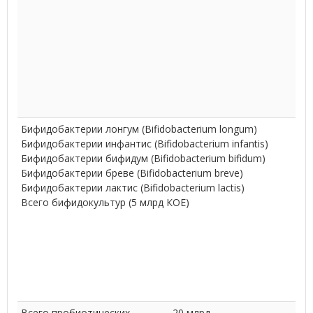
Бифидобактерии лонгум (Bifidobacterium longum)
Бифидобактерии инфантис (Bifidobacterium infantis)
Бифидобактерии бифидум (Bifidobacterium bifidum)
Бифидобактерии бреве (Bifidobacterium breve)
Бифидобактерии лактис (Bifidobacterium lactis)
Всего бифидокультур (5 млрд КОЕ)
Всего пробиотических
20 млрд