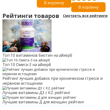
В корзину
25 млрд живых
вкусные
В корзину
культур, 30
органические ягоды
вегетарианских
и вишня пробиотик,
Рейтинги товаров
Смотреть все рейтинги
капсул
30 вкусных
жевательных
таблеток
Топ 10 витаминов биотин на айхерб
Топ 10 Омега-3 на айхерб
Рейтинг лучших добавок при хроническом стрессе и
нервном истощении
Лучшие витамины Д3 с К2: рейтинг
Лучшие витамины Д для женщин: рейтинг