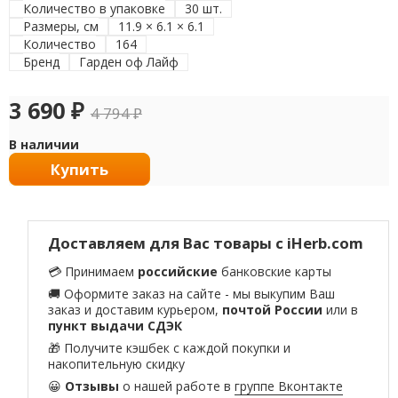
Количество в упаковке
30 шт.
Размеры, см
11.9 × 6.1 × 6.1
Количество
164
Бренд
Гарден оф Лайф
3 690
₽
4 794
₽
В наличии
Купить
Доставляем для Вас товары с iHerb.com
💳 Принимаем
российские
банковские карты
🚚 Оформите заказ на сайте - мы выкупим Ваш
заказ и доставим курьером,
почтой России
или в
пункт выдачи СДЭК
🎁 Получите кэшбек с каждой покупки и
накопительную скидку
😀
Отзывы
о нашей работе в
группе Вконтакте