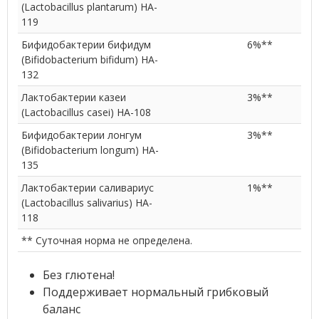
(Lactobacillus plantarum) HA-
119
Бифидобактерии бифидум
6%**
(Bifidobacterium bifidum) HA-
132
Лактобактерии казеи
3%**
(Lactobacillus casei) HA-108
Бифидобактерии лонгум
3%**
(Bifidobacterium longum) HA-
135
Лактобактерии саливариус
1%**
(Lactobacillus salivarius) HA-
118
** Суточная норма не определена.
Без глютена!
Поддерживает нормальный грибковый
баланс