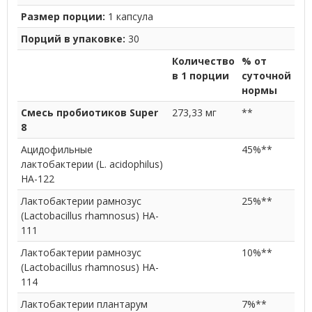
Размер порции:
1 капсула
Порций в упаковке:
30
Количество
% от
в 1 порции
суточной
нормы
Смесь пробиотиков Super
273,33 мг
**
8
Ацидофильные
45%**
лактобактерии (L. acidophilus)
HA-122
Лактобактерии рамнозус
25%**
(Lactobacillus rhamnosus) HA-
111
Лактобактерии рамнозус
10%**
(Lactobacillus rhamnosus) HA-
114
Лактобактерии плантaрум
7%**