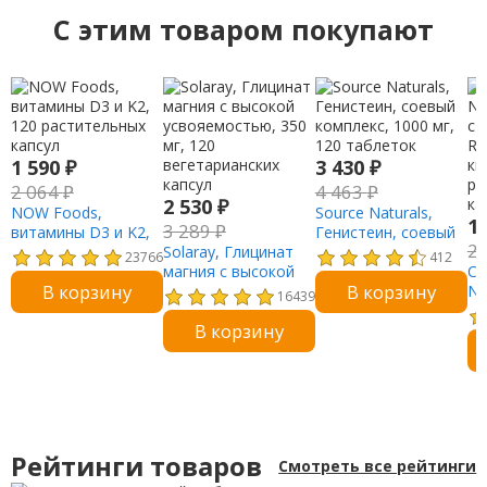
C этим товаром покупают
1 590
₽
3 430
₽
2 064
₽
4 463
₽
2 530
₽
NOW Foods,
Source Naturals,
1
3 289
₽
витамины D3 и K2,
Генистеин, соевый
2
120 растительных
Solaray, Глицинат
комплекс, 1000 мг,
23766
412
капсул
магния с высокой
120 таблеток
Ca
В корзину
В корзину
усвояемостью, 350
Nu
16439
мг, 120
ст
В корзину
вегетарианских
R-
капсул
ки
ра
ка
Рейтинги товаров
Смотреть все рейтинги