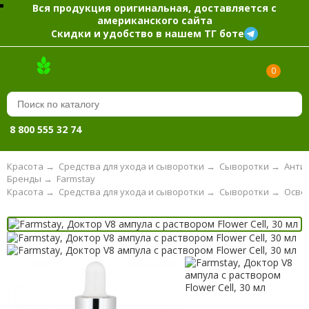
Вся продукция оригинальная, доставляется с
американского сайта
Скидки и удобство в нашем ТГ боте
0
8 800 555 32 74
Красота
→
Средства для ухода и сыворотки
→
Сыворотки
→
Анти
Бренды
→
Farmstay
Красота
→
Средства для ухода и сыворотки
→
Сыворотки
→
Осве