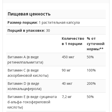
Пищевая ценность
Размер порции:
1 растительная капсула
Порций в упаковке:
30
Количество
% от
в 1 порции
суточной
нормы**
Витамин A (в виде
450 мкг
50%
ретинилпальмитата)
Витамин C (в виде
90 мг
100%
аскорбиновой кислоты)
Витамин D (в виде
40 мкг
200%
холекальциферола)
Витамин E (в виде сукцината
7,2 мг
50%
d-альфа-токофериловой
кислоты)