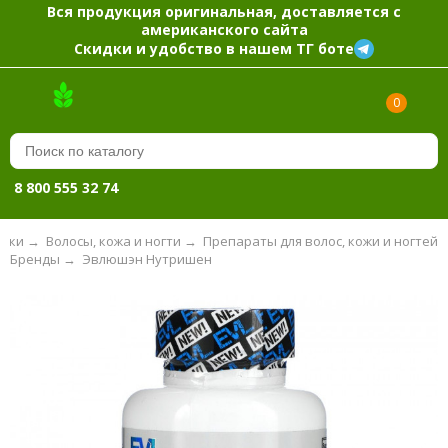
Вся продукция оригинальная, доставляется с
американского сайта
Скидки и удобство в нашем ТГ боте
0
8 800 555 32 74
вки
→
Волосы, кожа и ногти
→
Препараты для волос, кожи и ногтей
Бренды
→
Эвлюшэн Нутришен