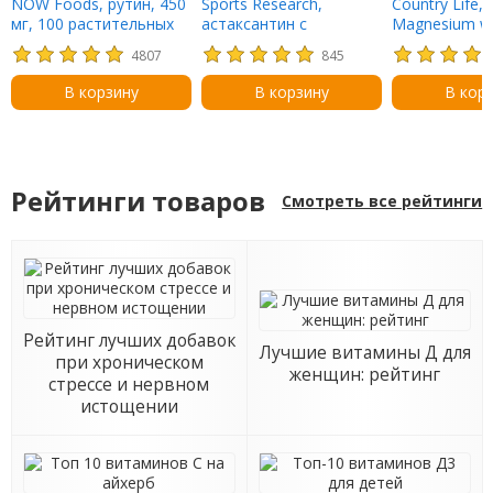
NOW Foods, рутин, 450
Sports Research,
Country Life, 
мг, 100 растительных
астаксантин с
Magnesium wi
капсул
кокосовым маслом, 6
D Complex, 2
4807
845
мг, 120 капсул
Capsules
В корзину
В корзину
В кор
Рейтинги товаров
Смотреть все рейтинги
Рейтинг лучших добавок
Лучшие витамины Д для
при хроническом
женщин: рейтинг
стрессе и нервном
истощении