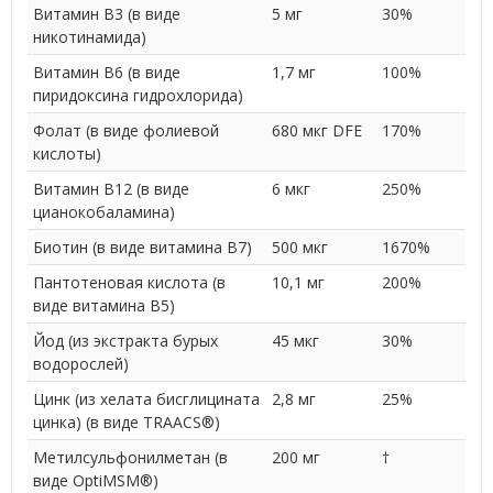
Витамин В3 (в виде
5 мг
30%
никотинамида)
Витамин B6 (в виде
1,7 мг
100%
пиридоксина гидрохлорида)
Фолат (в виде фолиевой
680 мкг DFE
170%
кислоты)
Витамин В12 (в виде
6 мкг
250%
цианокобаламина)
Биотин (в виде витамина B7)
500 мкг
1670%
Пантотеновая кислота (в
10,1 мг
200%
виде витамина B5)
Йод (из экстракта бурых
45 мкг
30%
водорослей)
Цинк (из хелата бисглицината
2,8 мг
25%
цинка) (в виде TRAACS®)
Метилсульфонилметан (в
200 мг
†
виде OptiMSM®)