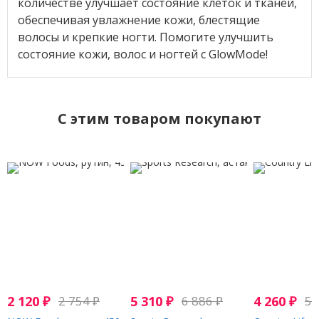
количестве улучшает состояние клеток и тканей,
обеспечивая увлажнение кожи, блестящие
волосы и крепкие ногти. Помогите улучшить
состояние кожи, волос и ногтей с GlowMode!
C этим товаром покупают
2 120
₽
2 754
₽
5 310
₽
6 886
₽
4 260
₽
5 