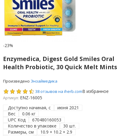
-23%
Enzymedica, Digest Gold Smiles Oral
Health Probiotic, 30 Quick Melt Mints
Произведено
Энзаймедика
В избранное
38 отзывов на iherb.com
ENZ-16005
Артикул:
Доступно начиная, с
июня 2021
Вес
0.06 кг
UPC Код
670480160053
Количество в упаковке
30 шт.
Размеры, см
10.9 × 10.2 × 2.9