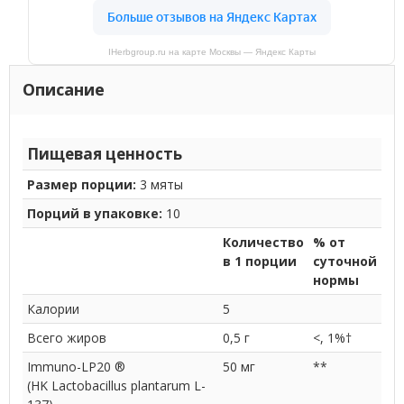
IHerbgroup.ru на карте Москвы — Яндекс Карты
Описание
Пищевая ценность
Размер порции:
3 мяты
Порций в упаковке:
10
Количество
% от
в 1 порции
суточной
нормы
Калории
5
Всего жиров
0,5 г
<, 1%
†
Immuno-LP20
®
50 мг
**
(HK Lactobacillus plantarum L-