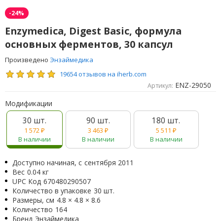
-24%
Enzymedica, Digest Basic, формула
основных ферментов, 30 капсул
Произведено
Энзаймедика
19654 отзывов на iherb.com
ENZ-29050
Артикул:
Модификации
30 шт.
90 шт.
180 шт.
1 572
₽
3 463
₽
5 511
₽
В наличии
В наличии
В наличии
Доступно начиная, с
сентября 2011
Вес
0.04 кг
UPC Код
670480290507
Количество в упаковке
30 шт.
Размеры, см
4.8 × 4.8 × 8.6
Количество
164
Бренд
Энзаймедика