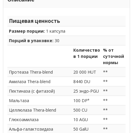
Пищевая ценность
Размер порции:
1 капсула
Порций в упаковке:
30
Количество
% от
в 1 порции
суточной
нормы
Протеаза Thera-blend
20 000 HUT
**
Амилаза Thera-blend
8440 DU
**
Пектиназа (с фитазой)
25 эндо-PGU
**
Мальтаза
100 DP°
**
Целлюлаза Thera-blend
500 CU
**
Глюкоамилаза
10 AGU
**
Альфа-галактозидаза
50 GalU
**