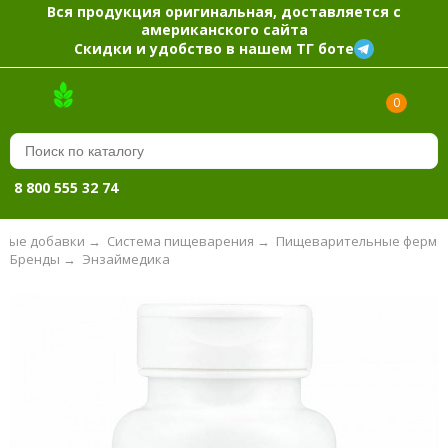
Вся продукция оригинальная, доставляется с
американского сайта
Скидки и удобство в нашем ТГ боте
0
8 800 555 32 74
вые добавки
→
Система пищеварения
→
Пищеварительные ферме
Бренды
→
Энзаймедика