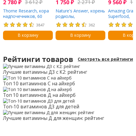
2 780
₽
3 612
₽
1 750
₽
2 271
₽
9 560
₽
12
Thorne Research, кора
Nature's Answer, корень
Amazing Gras
надпочечников, 60
родиолы,
Superfood,
капсул
стандартизированный
антиоксидан
3847
362
плодовый экстракт, без
сладкие ягод
спирта, 30 мл (1 жидк.
унц. (420 г)
В корзину
В корзину
В кор
унция)
Рейтинги товаров
Смотреть все рейтинги
Лучшие витамины Д3 с К2: рейтинг
Топ 10 витаминов С на айхерб
Топ 10 витаминов Д на айхерб
Топ-10 витаминов Д3 для детей
Лучшие витамины Д для женщин: рейтинг