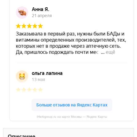
IHerbgroup.ru на карте Москвы — Яндекс Карты
Описание