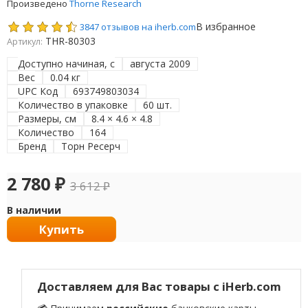
Произведено
Thorne Research
В избранное
3847 отзывов на iherb.com
THR-80303
Артикул:
Доступно начиная, с
августа 2009
Вес
0.04 кг
UPC Код
693749803034
Количество в упаковке
60 шт.
Размеры, см
8.4 × 4.6 × 4.8
Количество
164
Бренд
Торн Ресерч
2 780
₽
3 612
₽
В наличии
Купить
Доставляем для Вас товары с iHerb.com