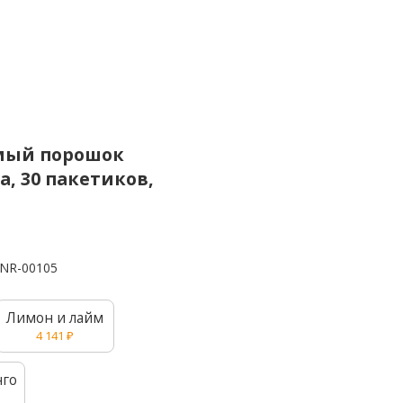
имый порошок
а, 30 пакетиков,
NR-00105
Лимон и лайм
4 141
₽
нго