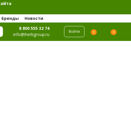
сайта
Бренды
Новости
8 800 555 32 74
Войти
0
0
info@iherbgroup.ru