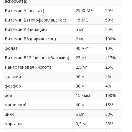
аскорбата)
Витамин А (ацетат)
2500 МЕ
50%
Витамин Е (токоферилацетат)
15 МЕ
50%
Витамин B3 (ниацин)
5 мг
25%
Витамин B6 (пиридоксин)
2 мг
100%
фолат
40 мкг
10%
Витамин B12 (цианокобаламин)
25 мкг
417%
Пантотеновая кислота
2,5 мг
25%
кальций
50 мг
5%
фосфор
38 мг
4%
йод
150 мкг
100%
магниевый
60 мг
15%
цинк
5 мг
33%
марганца
0,5 мг
25%