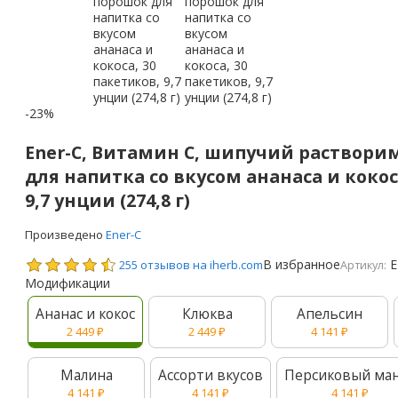
-23%
Ener-C, Витамин C, шипучий раствор
для напитка со вкусом ананаса и кокос
9,7 унции (274,8 г)
Произведено
Ener-C
В избранное
E
255 отзывов на iherb.com
Артикул:
Модификации
Ананас и кокос
Клюква
Апельсин
2 449
₽
2 449
₽
4 141
₽
Малина
Ассорти вкусов
Персиковый ма
4 141
₽
4 141
₽
4 141
₽