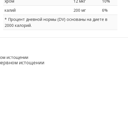
хром
12 мкг
10%
калий
200 мг
6%
* Процент дневной нормы (DV) основаны на диете в
2000 калорий.
 нервном истощении