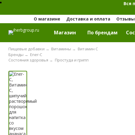
Вся 
О магазине
Доставка и оплата
Отзывы 
Магазин
По брендам
Cос
Пищевые добавки
→
Витамины
→
Витамин С
Бренды
→
Ener-C
Состояния здоровья
→
Простуда и грипп