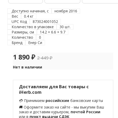
Доступно начиная, с
ноября 2016
Вес
0.4 кг
UPC Код
873024001052
Количество в упаковке
30 шт.
Размеры, см
14.2 × 6.6 × 9.7
Количество
0
Бренд
Енер Си
1 890
₽
2 449
₽
Нет в наличии
Доставляем для Вас товары с
iHerb.com
💳 Принимаем
российские
банковские карты
🚚 Оформите заказ на сайте - мы выкупим Ваш
заказ и доставим курьером,
почтой России
или в
пункт выдачи СДЭК