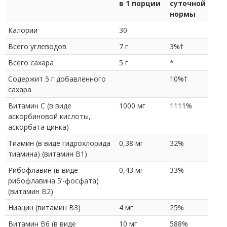
в 1 порции
суточной
нормы
Калории
30
Всего углеводов
7 г
3%†
Всего сахара
5 г
*
Содержит 5 г добавленного
10%†
сахара
Витамин С (в виде
1000 мг
1111%
аскорбиновой кислоты,
аскорбата цинка)
Тиамин (в виде гидрохлорида
0,38 мг
32%
тиамина) (витамин В1)
Рибофлавин (в виде
0,43 мг
33%
рибофлавина 5’-фосфата)
(витамин В2)
Ниацин (витамин B3)
4 мг
25%
Витамин В6 (в виде
10 мг
588%