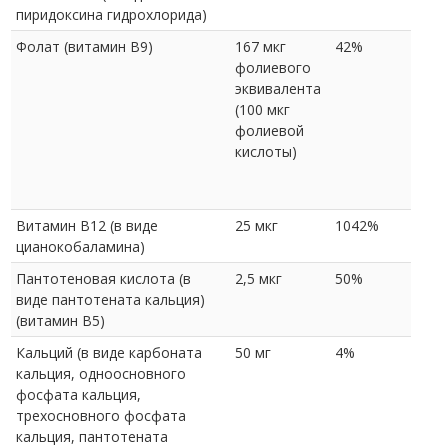
пиридоксина гидрохлорида)
Фолат (витамин В9)
167 мкг
42%
фолиевого
эквивалента
(100 мкг
фолиевой
кислоты)
Витамин В12 (в виде
25 мкг
1042%
цианокобаламина)
Пантотеновая кислота (в
2,5 мкг
50%
виде пантотената кальция)
(витамин В5)
Кальций (в виде карбоната
50 мг
4%
кальция, одноосновного
фосфата кальция,
трехосновного фосфата
кальция, пантотената