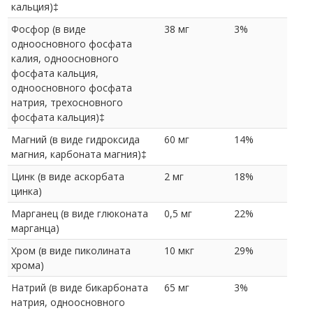
кальция)‡
Фосфор (в виде
38 мг
3%
одноосновного фосфата
калия, одноосновного
фосфата кальция,
одноосновного фосфата
натрия, трехосновного
фосфата кальция)‡
Магний (в виде гидроксида
60 мг
14%
магния, карбоната магния)‡
Цинк (в виде аскорбата
2 мг
18%
цинка)
Марганец (в виде глюконата
0,5 мг
22%
марганца)
Хром (в виде пиколината
10 мкг
29%
хрома)
Натрий (в виде бикарбоната
65 мг
3%
натрия, одноосновного