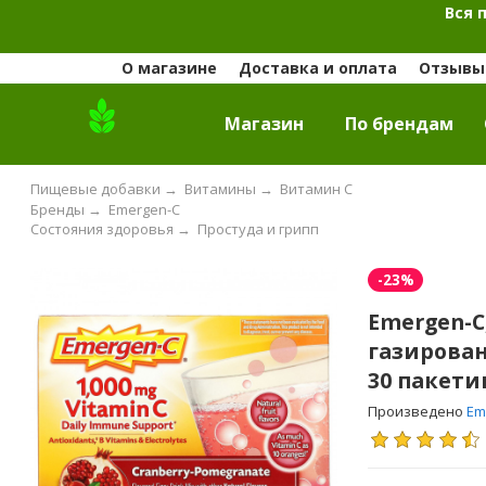
Вся 
О магазине
Доставка и оплата
Отзывы 
Магазин
По брендам
Пищевые добавки
→
Витамины
→
Витамин С
Бренды
→
Emergen-C
Состояния здоровья
→
Простуда и грипп
-23%
Emergen-C
газирован
30 пакетик
Произведено
Em