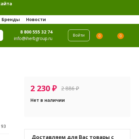
сайта
Бренды
Новости
8 800 555 32 74
Войти
0
0
info@iherbgroup.ru
2 230
₽
2 886
₽
Нет в наличии
193
Доставляем для Вас товары с