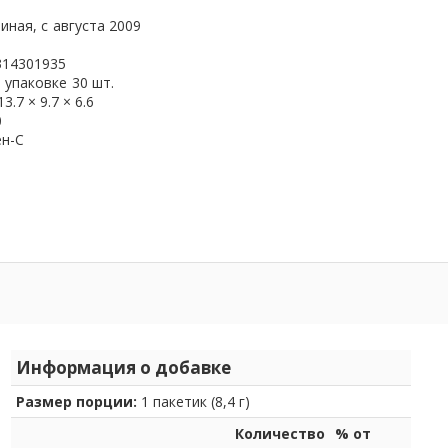
иная, с
августа 2009
314301935
 упаковке
30 шт.
13.7 × 9.7 × 6.6
0
ен-С
Информация о добавке
Размер порции:
1 пакетик (8,4 г)
Количество
% от