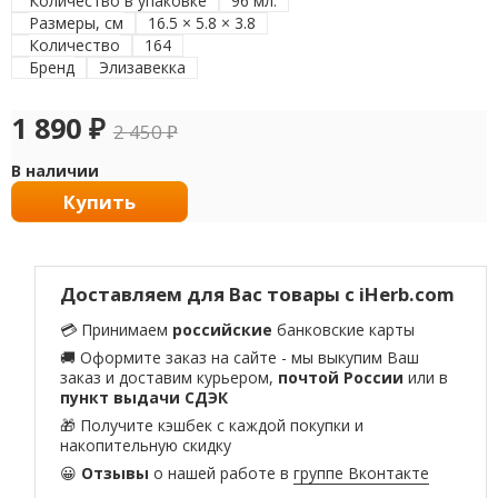
Количество в упаковке
96 мл.
Размеры, см
16.5 × 5.8 × 3.8
Количество
164
Бренд
Элизавекка
1 890
₽
2 450
₽
В наличии
Купить
Доставляем для Вас товары с iHerb.com
💳 Принимаем
российские
банковские карты
🚚 Оформите заказ на сайте - мы выкупим Ваш
заказ и доставим курьером,
почтой России
или в
пункт выдачи СДЭК
🎁 Получите кэшбек с каждой покупки и
накопительную скидку
😀
Отзывы
о нашей работе в
группе Вконтакте