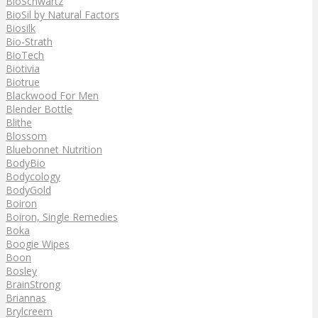
BioSchwartz
BioSil by Natural Factors
Biosilk
Bio-Strath
BioTech
Biotivia
Biotrue
Blackwood For Men
Blender Bottle
Blithe
Blossom
Bluebonnet Nutrition
BodyBio
Bodycology
BodyGold
Boiron
Boiron, Single Remedies
Boka
Boogie Wipes
Boon
Bosley
BrainStrong
Briannas
Brylcreem