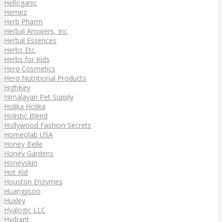
Helloganic
Hempz
Herb Pharm
Herbal Answers, Inc
Herbal Essences
Herbs Etc.
Herbs for Kids
Hero Cosmetics
Hero Nutritional Products
HighKey
Himalayan Pet Supply
Holika Holika
Holistic Blend
Hollywood Fashion Secrets
Homeolab USA
Honey Belle
Honey Gardens
Honeyskin
Hot Kid
Houston Enzymes
Huangjisoo
Huxley
Hyalogic LLC
Hydrant