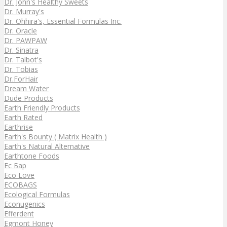
Dr. John's Healthy Sweets
Dr. Murray's
Dr. Ohhira's, Essential Formulas Inc.
Dr. Oracle
Dr. PAWPAW
Dr. Sinatra
Dr. Talbot's
Dr. Tobias
Dr.ForHair
Dream Water
Dude Products
Earth Friendly Products
Earth Rated
Earthrise
Earth's Bounty ( Matrix Health )
Earth's Natural Alternative
Earthtone Foods
Ec Бар
Eco Love
ECOBAGS
Ecological Formulas
Econugenics
Efferdent
Egmont Honey