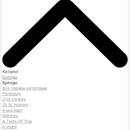
Каталог
Бренды
Бренды
Все товары категории
Pendulum
21st Century
29 St. Honore
4 энд Харт
9Wishes
A Taste Of Thai
A Vogel