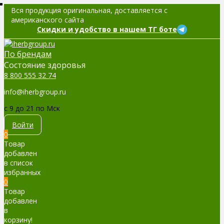
Вся продукция оригинальная, доставляется с
американского сайта
Скидки и удобство в нашем ТГ боте
По брендам
Cостояние здоровья
8 800 555 32 74
info@iherbgroup.ru
c 9 до 21 по Мск
Войти
0
Товар
добавлен
в список
избранных
0
Товар
добавлен
в
корзину!