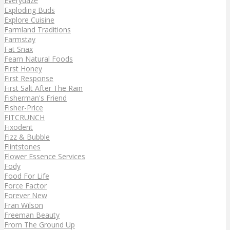
Everydaze
Exploding Buds
Explore Cuisine
Farmland Traditions
Farmstay
Fat Snax
Fearn Natural Foods
First Honey
First Response
First Salt After The Rain
Fisherman's Friend
Fisher-Price
FITCRUNCH
Fixodent
Fizz & Bubble
Flintstones
Flower Essence Services
Fody
Food For Life
Force Factor
Forever New
Fran Wilson
Freeman Beauty
From The Ground Up