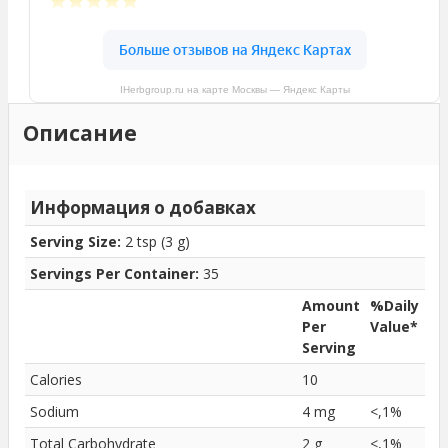
IHerbgroup.ru на карте Москвы — Яндекс Карты
Описание
Информация о добавках
Serving Size:
2 tsp (3 g)
Servings Per Container:
35
Amount
%Daily
Per
Value*
Serving
Calories
10
Sodium
4 mg
<,1%
Total Carbohydrate
2 g
<,1%