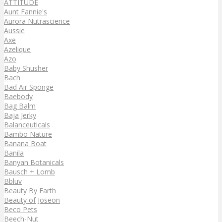
ATTITUDE
Aunt Fannie's
Aurora Nutrascience
Aussie
Axe
Azelique
Azo
Baby Shusher
Bach
Bad Air Sponge
Baebody
Bag Balm
Baja Jerky
Balanceuticals
Bambo Nature
Banana Boat
Banila
Banyan Botanicals
Bausch + Lomb
Bbluv
Beauty By Earth
Beauty of Joseon
Beco Pets
Beech-Nut