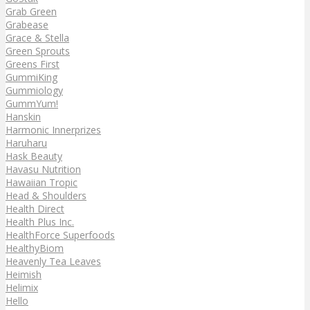
Grab Green
Grabease
Grace & Stella
Green Sprouts
Greens First
GummiKing
Gummiology
GummYum!
Hanskin
Harmonic Innerprizes
Haruharu
Hask Beauty
Havasu Nutrition
Hawaiian Tropic
Head & Shoulders
Health Direct
Health Plus Inc.
HealthForce Superfoods
HealthyBiom
Heavenly Tea Leaves
Heimish
Helimix
Hello