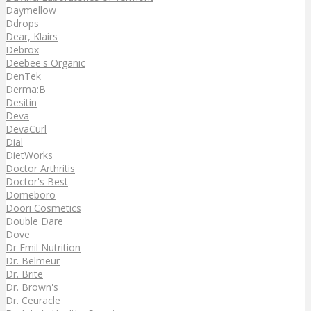
Daymellow
Ddrops
Dear, Klairs
Debrox
Deebee's Organic
DenTek
Derma:B
Desitin
Deva
DevaCurl
Dial
DietWorks
Doctor Arthritis
Doctor's Best
Domeboro
Doori Cosmetics
Double Dare
Dove
Dr Emil Nutrition
Dr. Belmeur
Dr. Brite
Dr. Brown's
Dr. Ceuracle