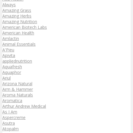
Always
Amazing Grass
Amazing Herbs
Amazing Nutrition
American Biotech Labs
American Health
Amlactin
Animal Essentials
A'Pieu
Apivita
appliednutrition
Aquafresh
Aquaphor
Ariul
Arizona Natural
Arm & Hammer
Aroma Naturals
Aromatica
Arthur Andrew Medical
As I Am
Aspercreme
Asutra
Atopalm