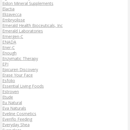
Eidon Mineral Supplements
Elactia
Elizavecca
Embryolisse
Emerald Health Bioceuticals, Inc
Emerald Laboratories
Emergen-C
ENADA
Ener-C
Enough
Enzymatic Therapy
EPI
Epicuren Discovery
Erase Your Face
Esfolio
Essential Living Foods
Estroven
Etude
Eu Natural
Eva Naturals
Eveline Cosmetics
Evenflo Feeding
Everyday Shea