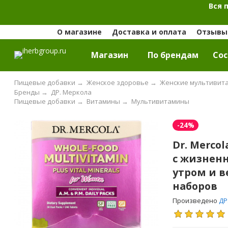
Вся 
О магазине
Доставка и оплата
Отзывы 
Магазин
По брендам
Cос
Пищевые добавки
→
Женское здоровье
→
Женские мультивит
Бренды
→
ДР. Меркола
Пищевые добавки
→
Витамины
→
Мультивитамины
-24%
Dr. Merco
с жизнен
утром и 
наборов
Произведено
ДР