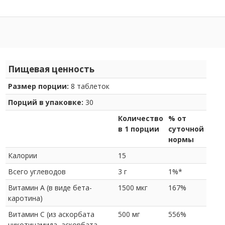
Пищевая ценность
Размер порции:
8 таблеток
Порций в упаковке:
30
Количество
% от
в 1 порции
суточной
нормы
Калории
15
Всего углеводов
3 г
1%*
Витамин A (в виде бета-
1500 мкг
167%
каротина)
Витамин C (из аскорбата
500 мг
556%
никотинамида, аскорбата