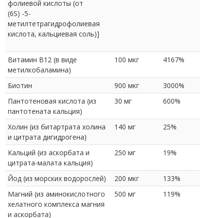
фолиевой кислоты (от
(6S) -5-
метилтетрагидрофолиевая
кислота, кальциевая соль)]
Витамин B12 (в виде
100 мкг
4167%
метилкобаламина)
Биотин
900 мкг
3000%
Пантотеновая кислота (из
30 мг
600%
пантотената кальция)
Холин (из битартрата холина
140 мг
25%
и цитрата дигидрогена)
Кальций (из аскорбата и
250 мг
19%
цитрата-малата кальция)
Йод (из морских водорослей)
200 мкг
133%
Магний (из аминокислотного
500 мг
119%
хелатного комплекса магния
и аскорбата)