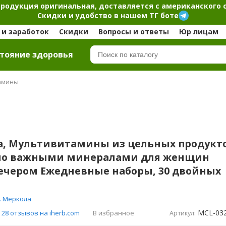
продукция оригинальная, доставляется с американского 
Скидки и удобство в нашем ТГ боте
и заработок
Скидки
Вопросы и ответы
Юр лицам
тояние здоровья
амины
la, Мультивитамины из цельных продукт
но важными минералами для женщин
вечером Ежедневные наборы, 30 двойных
. Меркола
MCL-03
В избранное
28 отзывов на iherb.com
Артикул: