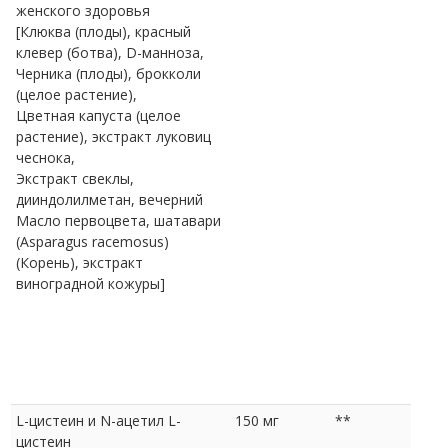
женского здоровья
[Клюква (плоды), красный
клевер (ботва), D-манноза,
Черника (плоды), брокколи
(целое растение),
Цветная капуста (целое
растение), экстракт луковиц
чеснока,
Экстракт свеклы,
дииндолилметан, вечерний
Масло первоцвета, шатавари
(Asparagus racemosus)
(Корень), экстракт
виноградной кожуры]
L-цистеин и N-ацетил L-
150 мг
**
цистеин