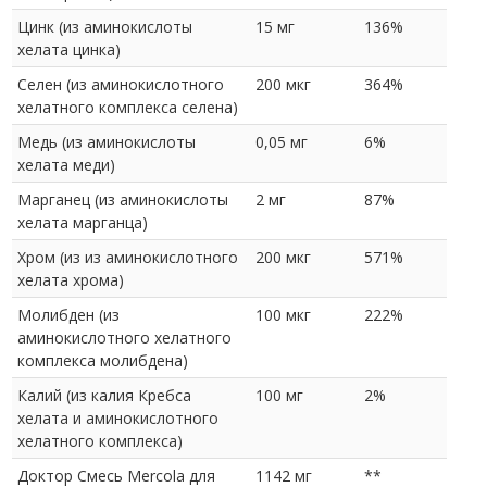
Цинк (из аминокислоты
15 мг
136%
хелата цинка)
Селен (из аминокислотного
200 мкг
364%
хелатного комплекса селена)
Медь (из аминокислоты
0,05 мг
6%
хелата меди)
Марганец (из аминокислоты
2 мг
87%
хелата марганца)
Хром (из из аминокислотного
200 мкг
571%
хелата хрома)
Молибден (из
100 мкг
222%
аминокислотного хелатного
комплекса молибдена)
Калий (из калия Кребса
100 мг
2%
хелата и аминокислотного
хелатного комплекса)
Доктор Смесь Mercola для
1142 мг
**