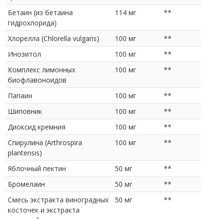
Бетаин (из бетаина
114 мг
**
гидрохлорида)
Хлорелла (Chlorella vulgaris)
100 мг
**
Инозитол
100 мг
**
Комплекс лимонных
100 мг
**
биофлавоноидов
Папаин
100 мг
**
Шиповник
100 мг
**
Диоксид кремния
100 мг
**
Спирулина (Arthrospira
100 мг
**
plantensis)
Яблочный пектин
50 мг
**
Бромелаин
50 мг
**
Смесь экстракта виноградных
50 мг
**
косточек и экстракта