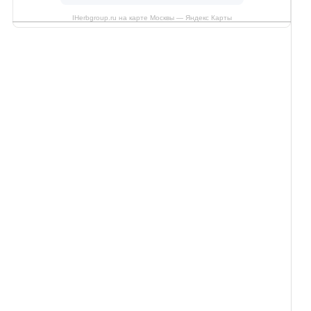
IHerbgroup.ru на карте Москвы — Яндекс Карты