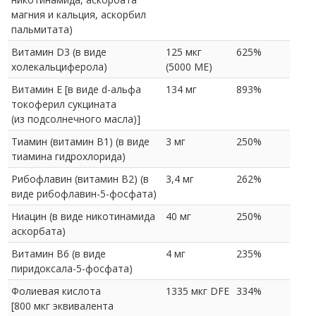
магния и кальция, аскорбил
пальмитата)
Витамин D3 (в виде
125 мкг
625%
холекальциферола)
(5000 МЕ)
Витамин E [в виде d-альфа
134 мг
893%
токоферил сукцината
(из подсолнечного масла)]
Тиамин (витамин B1) (в виде
3 мг
250%
тиамина гидрохлорида)
Рибофлавин (витамин B2) (в
3,4 мг
262%
виде рибофлавин-5-фосфата)
Ниацин (в виде никотинамида
40 мг
250%
аскорбата)
Витамин В6 (в виде
4 мг
235%
пиридоксала-5-фосфата)
Фолиевая кислота
1335 мкг DFE
334%
[800 мкг эквивалента