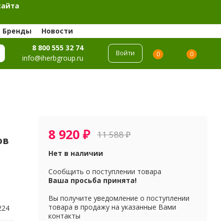
сайта
Бренды
Новости
8 800 555 32 74
Войти
0
0
info@iherbgroup.ru
8 920
₽
11 588
₽
ов
Нет в наличии
Сообщить о поступлении товара
Ваша просьба принята!
Вы получите уведомление о поступлении
товара в продажу на указанные Вами
224
контакты