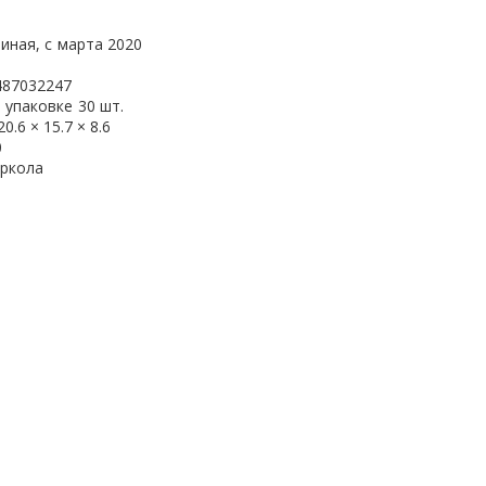
иная, с
марта 2020
487032247
 упаковке
30 шт.
20.6 × 15.7 × 8.6
0
еркола