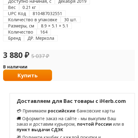
Доступно начиная, с
декабря 2019
Вес
0.21 кг
UPC Код
810487032551
Количество в упаковке
30 шт.
Размеры, см
8.9 × 5.1 × 5.1
Количество
164
Бренд
ДР. Меркола
3 880
₽
5 037
₽
В наличии
Купить
Доставляем для Вас товары с iHerb.com
💳 Принимаем
российские
банковские карты
🚚 Оформите заказ на сайте - мы выкупим Ваш
заказ и доставим курьером,
почтой России
или в
пункт выдачи СДЭК
🎁 Получите кэшбек с каждой покупки и