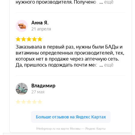
IHerbgroup.ru на карте Москвы — Яндекс Карты