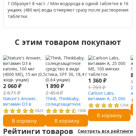
† Образует 8 част. / Млн водорода в одной таблетке в 16
унциях. (480 мл) воды отмеряют сразу после растворения
таблетки.
C этим товаром покупают
8
1 360
₽
1
2 060
₽
1 890
₽
1 769
₽
21
2 671
₽
2 454
₽
Carlson Labs,
же
Nature's Answer,
Think, Thinkbaby,
витамин A, 25 000
10
витамин D3 в
солнцезащитное
МЕ, 100 мягких
1294
каплях, 100 мкг
средство в виде
таблеток
5825
1608
В корзину
(4000 МЕ), 15 мл (0,5
стика, SPF 30, 18,4 г
В корзину
В корзину
жидк. унции)
(0,64 унции)
Рейтинги товаров
Смотреть все рейтинги