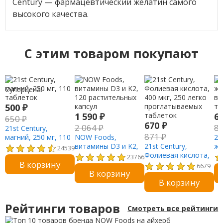
Century — фармацевтический желатин самого
высокого качества.
C этим товаром покупают
Суперцена!
500
₽
1 590
₽
6
650
₽
670
₽
2 064
₽
8
21st Century,
871
₽
магний, 250 мг, 110
NOW Foods,
21
таблеток
витамины D3 и K2,
21st Century,
же
24539
120 растительных
Фолиевая кислота,
вы
23766
В корзину
капсул
400 мкг, 250 легко
та
6679
В корзину
проглатываемых
В корзину
таблеток
Рейтинги товаров
Смотреть все рейтинги