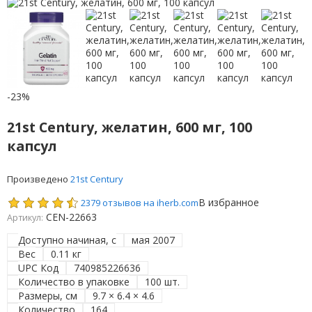
-23%
21st Century, желатин, 600 мг, 100
капсул
Произведено
21st Century
В избранное
2379 отзывов на iherb.com
CEN-22663
Артикул:
Доступно начиная, с
мая 2007
Вес
0.11 кг
UPC Код
740985226636
Количество в упаковке
100 шт.
Размеры, см
9.7 × 6.4 × 4.6
Количество
164