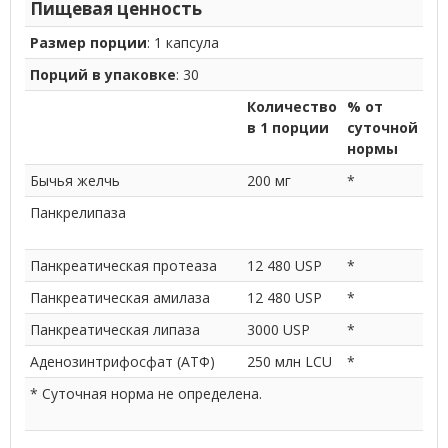
Пищевая ценность
Размер порции
: 1 капсула
Порций в упаковке
: 30
Количество
% от
в 1 порции
суточной
нормы
Бычья желчь
200 мг
*
Панкрелипаза
Панкреатическая протеаза
12 480 USP
*
Панкреатическая амилаза
12 480 USP
*
Панкреатическая липаза
3000 USP
*
Аденозинтрифосфат (АТФ)
250 млн LCU
*
* Суточная норма не определена.