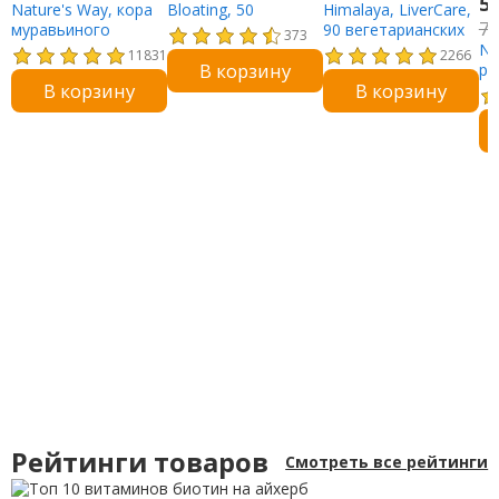
5
Nature's Way, кора
Bloating, 50
Himalaya, LiverCare,
7
муравьиного
веганских капсул
90 вегетарианских
373
дерева, 545 мг, 180
капсул
Na
11831
2266
В корзину
веганских капсул
pl
В корзину
В корзину
эс
ве
ка
Рейтинги товаров
Смотреть все рейтинги