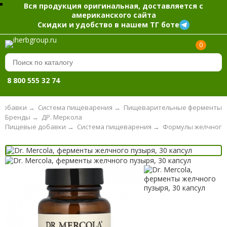
Вся продукция оригинальная, доставляется с
американского сайта
Скидки и удобство в нашем ТГ боте
0
8 800 555 32 74
добавки
→
Система пищеварения
→
Пищеварительные ферменты
Бренды
→
ДР. Меркола
Пищевые добавки
→
Система пищеварения
→
Формулы желчного