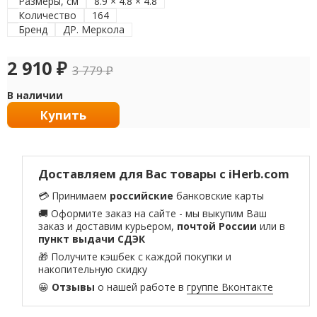
Размеры, см
8.9 × 4.8 × 4.8
Количество
164
Бренд
ДР. Меркола
2 910
₽
3 779
₽
В наличии
Купить
Доставляем для Вас товары с iHerb.com
💳 Принимаем
российские
банковские карты
🚚 Оформите заказ на сайте - мы выкупим Ваш
заказ и доставим курьером,
почтой России
или в
пункт выдачи СДЭК
🎁 Получите кэшбек с каждой покупки и
накопительную скидку
😀
Отзывы
о нашей работе в
группе Вконтакте