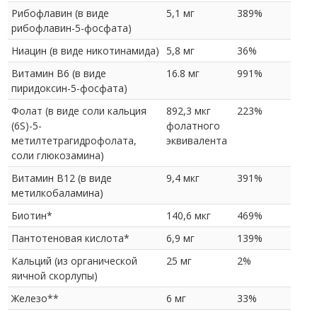
Рибофлавин (в виде
5,1 мг
389%
рибофлавин-5-фосфата)
Ниацин (в виде никотинамида)
5,8 мг
36%
Витамин В6 (в виде
16.8 мг
991%
пиридоксин-5-фосфата)
Фолат (в виде соли кальция
892,3 мкг
223%
(6S)-5-
фолатного
метилтетрагидрофолата,
эквивалента
соли глюкозамина)
Витамин В12 (в виде
9,4 мкг
391%
метилкобаламина)
Биотин*
140,6 мкг
469%
Пантотеновая кислота*
6,9 мг
139%
Кальций (из органической
25 мг
2%
яичной скорлупы)
Железо**
6 мг
33%