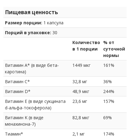
Пищевая ценность
Размер порции:
1 капсула
Порций в упаковке:
30
Количество
% от
в 1 порции
суточной
нормы
Витамин A* (в виде бета-
1449 мкг
161%
каротина)
Витамин C*
32,8 мг
36%
Витамин D*
48,9 мкг
244%
Витамин E (в виде сукцината
23,6 мг
157%
d-альфа-токоферола)
Витамин K (в виде
82,8 мкг
69%
менахинона-7)
Тиамин*
2,1 мг
174%