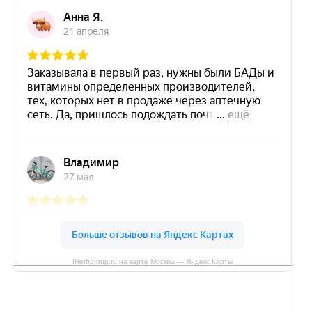
IHerbgroup.ru на карте Москвы — Яндекс Карты