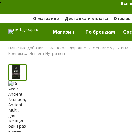
Вся 
О магазине
Доставка и оплата
Отзывы 
Магазин
По брендам
Cос
Пищевые добавки
→
Женское здоровье
→
Женские мультивит
Бренды
→
Эншент Нутришен