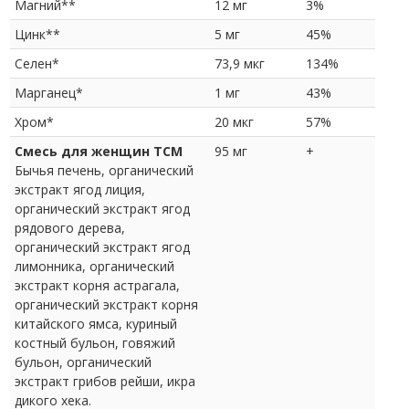
Магний**
12 мг
3%
Цинк**
5 мг
45%
Селен*
73,9 мкг
134%
Марганец*
1 мг
43%
Хром*
20 мкг
57%
Смесь для женщин TCM
95 мг
+
Бычья печень, органический
экстракт ягод лиция,
органический экстракт ягод
рядового дерева,
органический экстракт ягод
лимонника, органический
экстракт корня астрагала,
органический экстракт корня
китайского ямса, куриный
костный бульон, говяжий
бульон, органический
экстракт грибов рейши, икра
дикого хека.