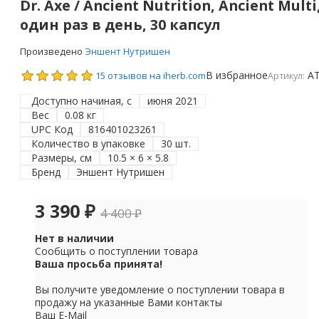
Dr. Axe / Ancient Nutrition, Ancient Mul
один раз в день, 30 капсул
Произведено
Эншент Нутришен
В избранное
A
15 отзывов на iherb.com
Артикул:
Доступно начиная, с
июня 2021
Вес
0.08 кг
UPC Код
816401023261
Количество в упаковке
30 шт.
Размеры, см
10.5 × 6 × 5.8
Бренд
Эншент Нутришен
3 390
₽
4 400
₽
Нет в наличии
Сообщить о поступлении товара
Ваша просьба принята!
Вы получите уведомление о поступлении товара в
продажу на указанные Вами контакты
Ваш E-Mail