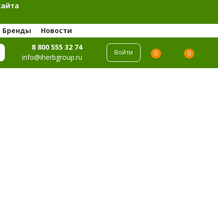
сайта
Бренды
Новости
8 800 555 32 74
Войти
0
0
info@iherbgroup.ru