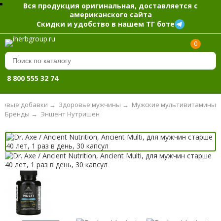
Вся продукция оригинальная, доставляется с
американского сайта
Скидки и удобство в нашем ТГ боте
0
8 800 555 32 74
щевые добавки
→
Здоровье мужчины
→
Мужские мультивитамины
Бренды
→
Эншент Нутришен