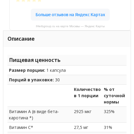
IHerbgroup.ru на карте Москвы — Яндекс Карты
Описание
Пищевая ценность
Размер порции:
1 капсула
Порций в упаковке:
30
Количество
% от
в 1 порции
суточной
нормы
Витамин A (в виде бета-
2925 мкг
325%
каротина *)
Витамин C*
27,5 мг
31%