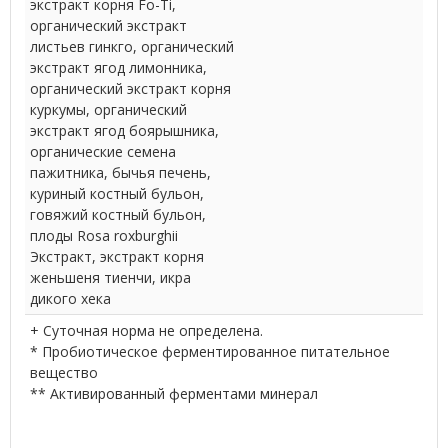
экстракт корня Fo-Ti,
органический экстракт
листьев гинкго, органический
экстракт ягод лимонника,
органический экстракт корня
куркумы, органический
экстракт ягод боярышника,
органические семена
пажитника, бычья печень,
куриный костный бульон,
говяжий костный бульон,
плоды Rosa roxburghii
Экстракт, экстракт корня
женьшеня тиенчи, икра
дикого хека
+ Суточная норма не определена.
* Пробиотическое ферментированное питательное
вещество
** Активированный ферментами минерал