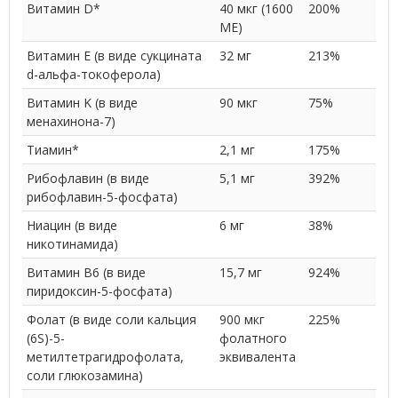
Витамин D*
40 мкг (1600
200%
МЕ)
Витамин E (в виде сукцината
32 мг
213%
d-альфа-токоферола)
Витамин K (в виде
90 мкг
75%
менахинона-7)
Тиамин*
2,1 мг
175%
Рибофлавин (в виде
5,1 мг
392%
рибофлавин-5-фосфата)
Ниацин (в виде
6 мг
38%
никотинамида)
Витамин В6 (в виде
15,7 мг
924%
пиридоксин-5-фосфата)
Фолат (в виде соли кальция
900 мкг
225%
(6S)-5-
фолатного
метилтетрагидрофолата,
эквивалента
соли глюкозамина)