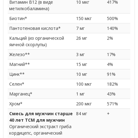
Витамин В12 (в виде
10 мкг
417%
метилкобаламина)
Биотин*
150 мкг
500%
Пантотеновая кислота*
7 мг
140%
Кальций (из органической
26 мг
2%
яичной скорлупы)
Железо**
3 мг
17%
Магний**
15 мг
4%
Цинк**
10 мг
91%
Селен*
100 мкг
182%
Марганец*
1 мг
43%
Хром*
200 мкг
571%
Смесь для мужчин старше
84 мг
+
40 лет TCM для мужчин
Органический экстракт гриба
кордицепс, органический