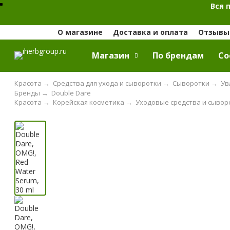
Вся 
О магазине
Доставка и оплата
Отзывы 
Магазин
По брендам
Cо
Красота
→
Средства для ухода и сыворотки
→
Сыворотки
→
Ув
Бренды
→
Double Dare
Красота
→
Корейская косметика
→
Уходовые средства и сывор