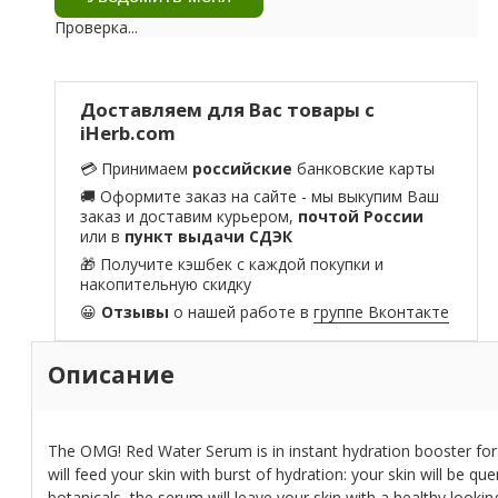
Проверка...
Доставляем для Вас товары с
iHerb.com
💳 Принимаем
российские
банковские карты
🚚 Оформите заказ на сайте - мы выкупим Ваш
заказ и доставим курьером,
почтой России
или в
пункт выдачи СДЭК
🎁 Получите кэшбек с каждой покупки и
накопительную скидку
😀
Отзывы
о нашей работе в
группе Вконтакте
Описание
The OMG! Red Water Serum is in instant hydration booster fo
will feed your skin with burst of hydration: your skin will be 
botanicals, the serum will leave your skin with a healthy look