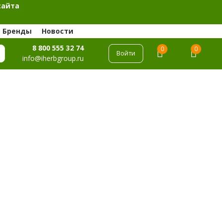
сайта
Бренды
Новости
8 800 555 32 74
0
0
Войти
info@iherbgroup.ru