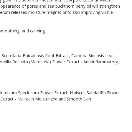
ppearance of pores and sea buckthorn berry oil will strengthen
 serum releases moisture magnet onto skin improving visible
 smoothing, and calming
Scutellaria-Baicalensis Root Extract, Camellia Sinensis Leaf
milla Recutita (Matricaria) Flower Extract - Anti-inflammatory,
Nelumbium Speciosum Flower Extract, Hibiscus Sabdariffa Flower
 Extract - Maintain Moisturized and Smooth Skin