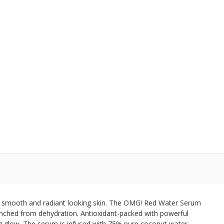
r smooth and radiant looking skin. The OMG! Red Water Serum
quenched from dehydration. Antioxidant-packed with powerful
ing glow. The serum is infused with 75% pure coconut water