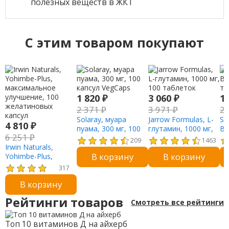
полезных веществ в ЖКТ
C этим товаром покупают
1 820
₽
3 060
₽
1
2 371
₽
3 971
₽
2
Solaray, муара
Jarrow Formulas, L-
So
4 810
₽
пуама, 300 мг, 100
глутамин, 1000 мг,
Bi
6 251
₽
капсул VegCaps
100 таблеток
та
209
1463
Irwin Naturals,
В корзину
В корзину
Yohimbe-Plus,
максимальное
317
улучшение, 100
В корзину
желатиновых
капсул
Рейтинги товаров
Смотреть все рейтинги
Топ 10 витаминов Д на айхерб