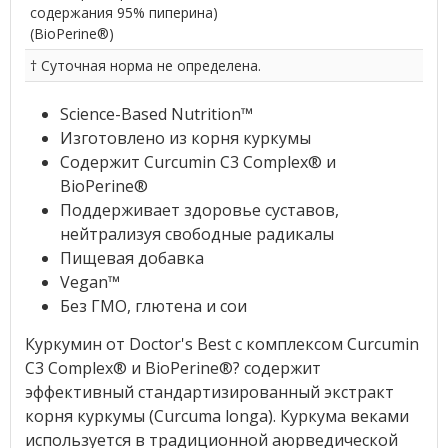
содержания 95% пиперина)
(BioPerine®)
† Суточная норма не определена.
Science-Based Nutrition
™
Изготовлено из корня куркумы
Содержит Curcumin
C3
Complex
®
и
BioPerine
®
Поддерживает здоровье суставов,
нейтрализуя свободные радикалы
Пищевая добавка
Vegan
™
Без ГМО, глютена и сои
Куркумин от Doctor's Best с комплексом Curcumin
C3 Complex® и BioPerine®? содержит
эффективный стандартизированный экстракт
корня куркумы (Curcuma longa). Куркума веками
используется в традиционной аюрведической