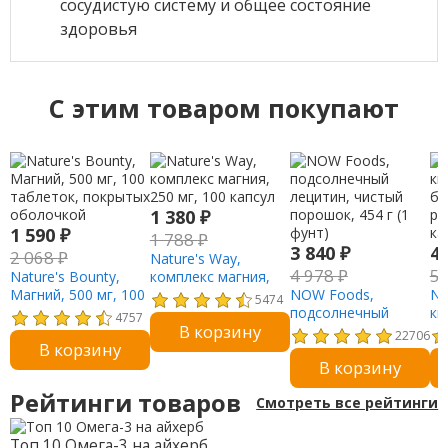
сосудистую систему и общее состояние
здоровья
C этим товаром покупают
1 380
₽
1 590
₽
1 788
₽
3 840
₽
4
2 068
₽
Nature's Way,
4 978
₽
5
Nature's Bounty,
комплекс магния,
Магний, 500 мг, 100
250 мг, 100 капсул
NOW Foods,
NO
5474
таблеток, покрытых
подсолнечный
кв
4757
В корзину
оболочкой
лецитин, чистый
бр
22706
В корзину
порошок, 454 г (1
ра
В корзину
фунт)
ка
Рейтинги товаров
Смотреть все рейтинги
Топ 10 Омега-3 на айхерб