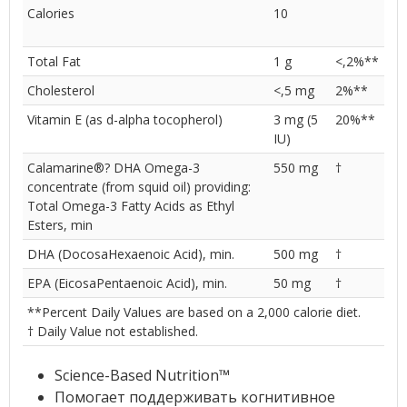
Calories
10
Total Fat
1 g
<,2%**
Cholesterol
<,5 mg
2%**
Vitamin E (as d-alpha tocopherol)
3 mg (5
20%**
IU)
Calamarine
®?
DHA Omega-3
550 mg
†
concentrate (from squid oil) providing:
Total Omega-3 Fatty Acids as Ethyl
Esters, min
DHA (DocosaHexaenoic Acid), min.
500 mg
†
EPA (EicosaPentaenoic Acid), min.
50 mg
†
**Percent Daily Values are based on a 2,000 calorie diet.
† Daily Value not established.
Science-Based Nutrition
™
Помогает поддерживать когнитивное