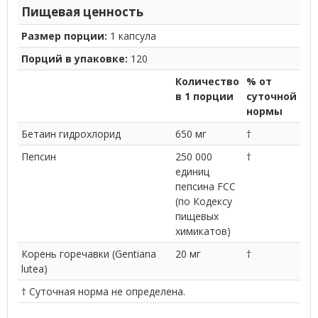
Пищевая ценность
Размер порции:
1 капсула
Порций в упаковке:
120
Количество
% от
в 1 порции
суточной
нормы
Бетаин гидрохлорид
650 мг
†
Пепсин
250 000
†
единиц
пепсина FCC
(по Кодексу
пищевых
химикатов)
Корень горечавки (Gentiana
20 мг
†
lutea)
† Суточная норма не определена.