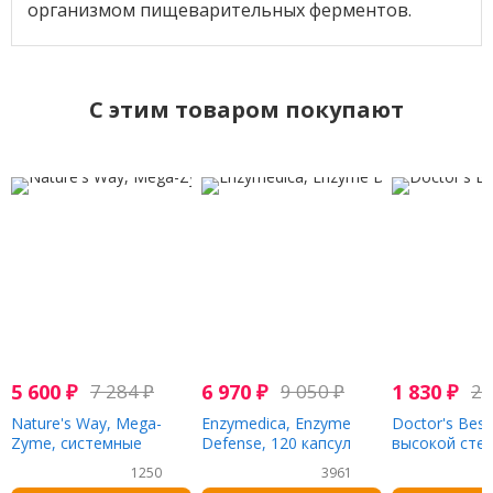
организмом пищеварительных ферментов.
C этим товаром покупают
5 600
₽
7 284
₽
6 970
₽
9 050
₽
1 830
₽
2 
Nature's Way, Mega-
Enzymedica, Enzyme
Doctor's Best
Zyme, системные
Defense, 120 капсул
высокой сте
ферменты, 200
усвоения, 100
1250
3961
таблеток
таблеток