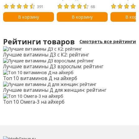
комфорт», в виде
пробиотиками, ягодное
со вкусом ви
391
68
капель с ромашкой, для
ассорти, 3 млрд КОЕ,
жевательных
детей от рождения до
52 жевательные
В корзину
В корзину
В кор
12 месяцев, 8,5 мл (0,29
таблетки
жидк. унции)
Рейтинги товаров
Смотреть все рейтинги
Лучшие витамины Д3 с К2: рейтинг
Лучшие витамины Д3 взрослым: рейтинг
Топ 10 витаминов Д на айхерб
Лучшие витамины Д для женщин: рейтинг
Топ 10 Омега-3 на айхерб