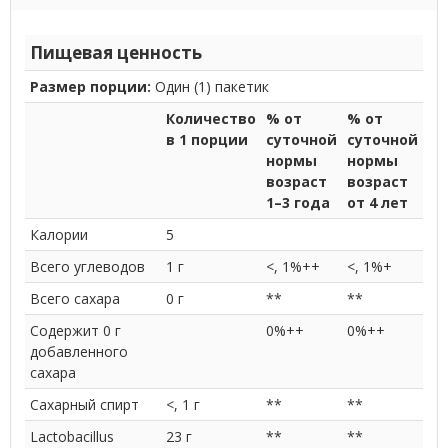
Пищевая ценность
Размер порции:
Один (1) пакетик
Количество
% от
% от
в 1 порции
суточной
суточной
нормы
нормы
возраст
возраст
1–3 года
от 4 лет
Калории
5
Всего углеводов
1 г
<, 1%++
<, 1%+
Всего сахара
0 г
**
**
Содержит 0 г
0%++
0%++
добавленного
сахара
Сахарный спирт
<, 1 г
**
**
Lactobacillus
23 г
**
**