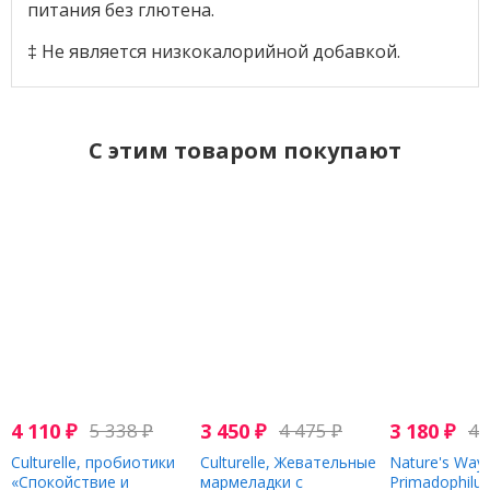
питания без глютена.
‡ Не является низкокалорийной добавкой.
C этим товаром покупают
4 110
₽
5 338
₽
3 450
₽
4 475
₽
3 180
₽
4 
Culturelle, пробиотики
Culturelle, Жевательные
Nature's Way,
«Спокойствие и
мармеладки с
Primadophilu