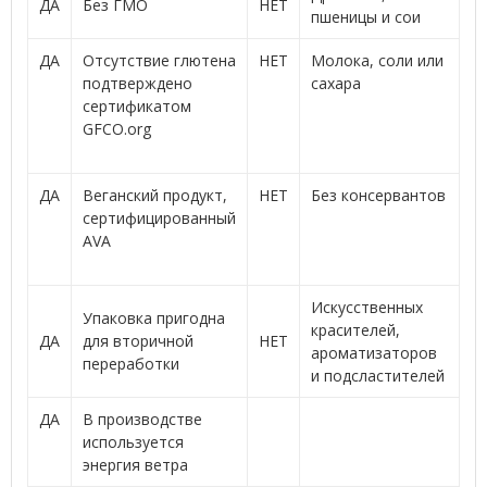
ДА
Без ГМО
НЕТ
пшеницы и сои
ДА
Отсутствие глютена
НЕТ
Молока, соли или
подтверждено
сахара
сертификатом
GFCO.org
ДА
Веганский продукт,
НЕТ
Без консервантов
сертифицированный
AVA
Искусственных
Упаковка пригодна
красителей,
ДА
для вторичной
НЕТ
ароматизаторов
переработки
и подсластителей
ДА
В производстве
используется
энергия ветра