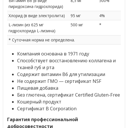
Витамин В6 (в виде
8,5 мг
500%
пиридоксина гидрохлорида)
Хлорид (в виде электролита)
95 мг
4%
L-лизин (из 625 мг
500 мг
*
гидрохлорида L-лизина)
* Суточная норма не определена.
Компания основана в 1971 году
Способствует восстановлению коллагена и
тканей губ и рта
Содержит витамин B6 для утилизации
Не содержит ГМО — сертификат NSF
Пищевая добавка
Без глютена, сертификат Certified Gluten-Free
Кошерный продукт
Сертификат B Corporation
Гарантия профессиональной
добросовестности