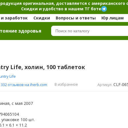
продукция оригинальная, доставляется с американского 
Скидки и удобство в нашем ТГ боте
и заработок
Скидки
Вопросы и ответы
Юр лицам
тояние здоровья
try Life, холин, 100 таблеток
untry Life
CLF-06
В избранное
332 отзывов на iherb.com
Артикул:
иная, с
мая 2007
794065104
 упаковке
100 шт.
6.1 × 6.1 × 11.2