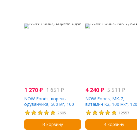
1 270
₽
1 651
₽
4 240
₽
5 511
₽
NOW Foods, корень
NOW Foods, MK-7,
одуванчика, 500 мг, 100
витамин K2, 100 мкг, 12
вегетарианских капсул
вегетарианских капсул
2605
12557
В корзину
В корзину