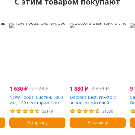
C этим товаром покупают
1 630
₽
2 123
₽
1 830
₽
2 379
₽
9
NOW Foods, биотин, 5000
Doctor's Best, гинкго с
Ca
0
мкг, 120 вегетарианских
повышенной силой
Ge
капсул
действия, 120 мг, 120
же
32179
31230
вегетарианских капсул
В корзину
В корзину