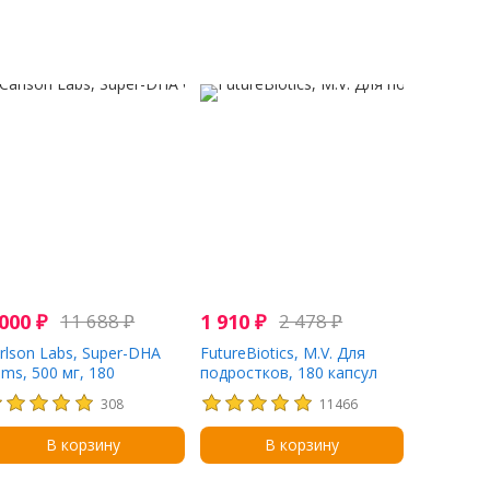
 000
₽
11 688
₽
1 910
₽
2 478
₽
rlson Labs, Super-DHA
FutureBiotics, M.V. Для
ms, 500 мг, 180
подростков, 180 капсул
латиновых капсул
308
11466
В корзину
В корзину