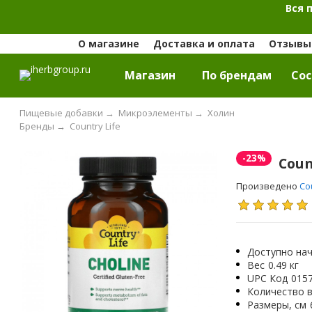
Вся 
О магазине
Доставка и оплата
Отзывы 
Магазин
По брендам
Cос
Пищевые добавки
→
Микроэлементы
→
Холин
Бренды
→
Country Life
-23%
Coun
Произведено
Co
Доступно нач
Вес
0.49 кг
UPC Код
015
Количество в
Размеры, см