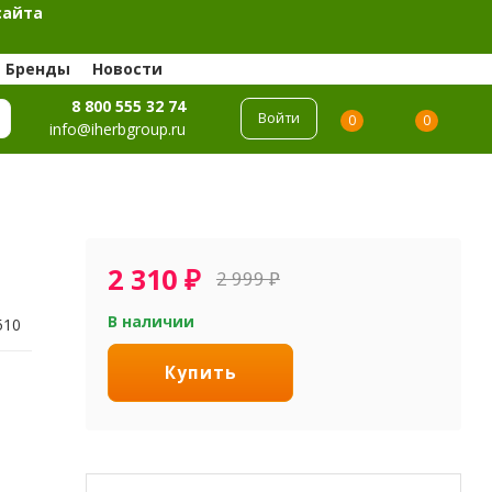
сайта
Бренды
Новости
8 800 555 32 74
Войти
0
0
info@iherbgroup.ru
2 310
₽
2 999
₽
В наличии
510
Купить