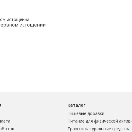
 нервном истощении
я
Каталог
Пищевые добавки
плата
Питание для физической актив
аботок
Травы и натуральные средства