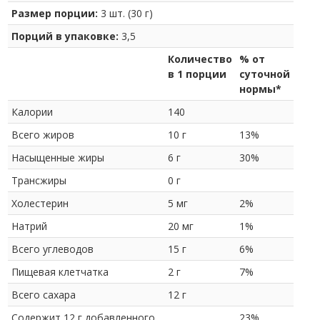
Размер порции:
3 шт. (30 г)
Порций в упаковке:
3,5
Количество
% от
в 1 порции
суточной
нормы*
Калории
140
Всего жиров
10 г
13%
Насыщенные жиры
6 г
30%
Трансжиры
0 г
Холестерин
5 мг
2%
Натрий
20 мг
1%
Всего углеводов
15 г
6%
Пищевая клетчатка
2 г
7%
Всего сахара
12 г
Содержит 12 г добавленного
23%