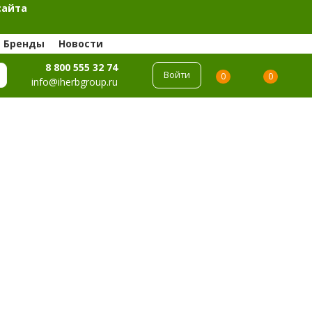
сайта
Бренды
Новости
8 800 555 32 74
Войти
0
0
info@iherbgroup.ru