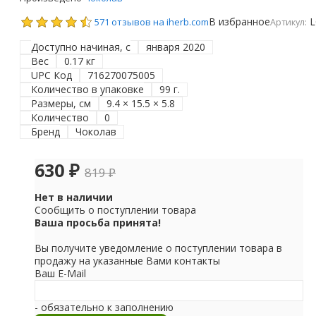
В избранное
L
571 отзывов на iherb.com
Артикул:
Доступно начиная, с
января 2020
Вес
0.17 кг
UPC Код
716270075005
Количество в упаковке
99 г.
Размеры, см
9.4 × 15.5 × 5.8
Количество
0
Бренд
Чоколав
630
₽
819
₽
Нет в наличии
Сообщить о поступлении товара
Ваша просьба принята!
Вы получите уведомление о поступлении товара в
продажу на указанные Вами контакты
Ваш E-Mail
- обязательно к заполнению