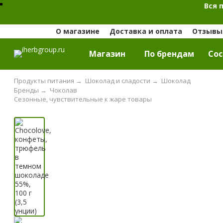
Вся 
О магазине
Доставка и оплата
Отзывы 
Магазин
По брендам
Cос
Продукты питания
→
Шоколад и сладости
→
Шоколад
Бренды
→
Чоколав
Сезонные, чувствительные к жаре товары