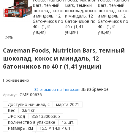
-24%
Caveman Foods, Nutrition Bars, темный
шоколад, кокос и миндаль, 12
батончиков по 40 г (1,41 унции)
Произведено
В избранное
35 отзывов на iherb.com
CMF-00636
Артикул:
Доступно начиная, с
марта 2021
Вес
0.64 кг
UPC Код
858133006365
Количество в упаковке
12 шт.
Размеры, см
15.5 × 14.9 × 6.1