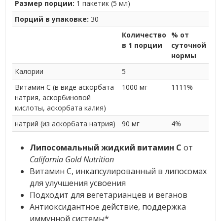
Размер порции:
1 пакетик (5 мл)
Порций в упаковке:
30
Количество
% от
в 1 порции
суточной
нормы
Калории
5
Витамин C (в виде аскорбата
1000 мг
1111%
натрия, аскорбиновой
кислоты, аскорбата калия)
натрий (из аскорбата натрия)
90 мг
4%
Липосомальный жидкий витамин C
от
California Gold Nutrition
Витамин С, инкапсулированный в липосомах
для улучшения усвоения
Подходит для вегетарианцев и веганов
Антиоксидантное действие, поддержка
иммунной системы*