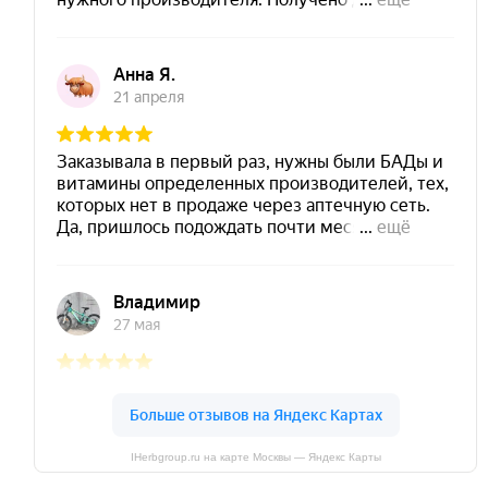
IHerbgroup.ru на карте Москвы — Яндекс Карты