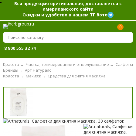
Вся продукция оригинальная, доставляется с
американского сайта
Скидки и удобство в нашем ТГ боте
0
8 800 555 32 74
Красота
→
Чистка, тонизирование и отшелушивание
→
Салфетки 
Бренды
→
Арт Натуралс
Красота
→
Макияж
→
Средства для снятия макияжа