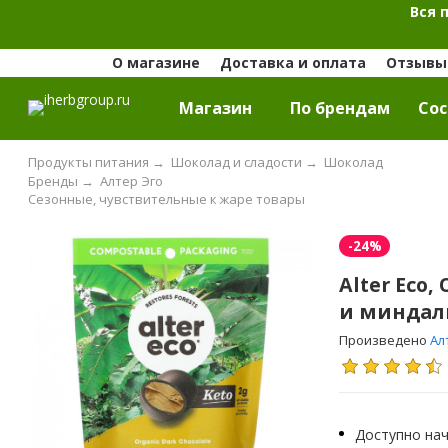
Вся 
О магазине
Доставка и оплата
Отзывы 
Магазин
По брендам
Cос
Продукты питания
→
Шоколад и сладости
→
Шоколад
Бренды
→
Алтер Эго
Сезонные, чувствительные к жаре товары
-24%
Alter Eco
и миндаль
Произведено
Ал
Доступно нач