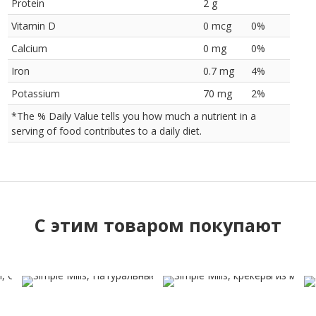
Protein
2 g
Vitamin D
0 mcg
0%
Calcium
0 mg
0%
Iron
0.7 mg
4%
Potassium
70 mg
2%
*The % Daily Value tells you how much a nutrient in a
serving of food contributes to a daily diet.
C этим товаром покупают