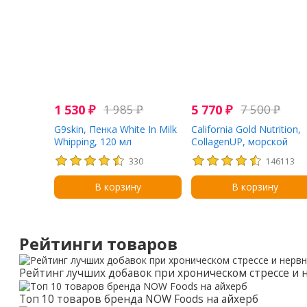
1 530
₽
1 985
₽
5 770
₽
7 500
₽
G9skin, Пенка White In Milk
California Gold Nutrition,
Whipping, 120 мл
CollagenUP, морской
гидролизованный
330
146113
коллаген, гиалуроновая
кислота и витамин C, бе
В корзину
В корзину
вкусовых добавок, 464 г
(16,37 унции)
Рейтинги товаров
Рейтинг лучших добавок при хроническом стрессе и
Топ 10 товаров бренда NOW Foods на айхерб