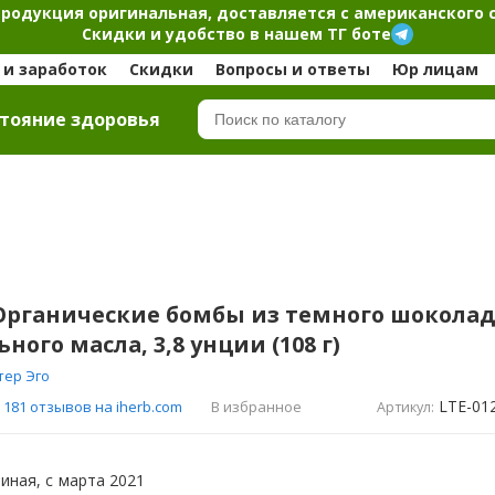
продукция оригинальная, доставляется с американского 
Скидки и удобство в нашем ТГ боте
и заработок
Скидки
Вопросы и ответы
Юр лицам
тояние здоровья
, Органические бомбы из темного шокола
ного масла, 3,8 унции (108 г)
тер Эго
LTE-01
В избранное
181 отзывов на iherb.com
Артикул:
иная, с
марта 2021