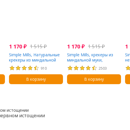
1 170
₽
1 515
₽
1 170
₽
1 515
₽
1
Simple Mills, Натуральные
Simple Mills, крекеры из
Si
крекеры из миндальной
миндальной муки,
не
муки без глютена, с
розмарин и морская соль,
кр
910
2503
молотым черным перцем,
120 г (4,25 унции)
му
з
120 г (4,25 унции)
то
В корзину
В корзину
(4
 нервном истощении