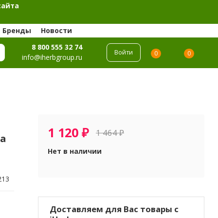
сайта
Бренды
Новости
8 800 555 32 74
Войти
0
0
info@iherbgroup.ru
1 120
₽
1 464
₽
да
Нет в наличии
213
Доставляем для Вас товары с