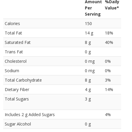
Amount
%Daily
Per
Value*
Serving
Calories
150
Total Fat
14 g
18%
Saturated Fat
8 g
40%
Trans Fat
0 g
Cholesterol
0 mg
0%
Sodium
0 mg
0%
Total Carbohydrate
8 g
3%
Dietary Fiber
4 g
14%
Total Sugars
3 g
Includes 2 g Added Sugars
4%
Sugar Alcohol
0 g