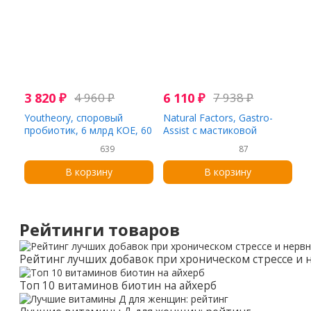
3 820
₽
4 960
₽
6 110
₽
7 938
₽
Youtheory, споровый
Natural Factors, Gastro-
пробиотик, 6 млрд КОЕ, 60
Assist с мастиковой
вегетарианских капсул
смолой, сахаромицетами
639
87
Буларди и L-карнозином
цинка, 60 вегетарианских
В корзину
В корзину
капсул
Рейтинги товаров
Рейтинг лучших добавок при хроническом стрессе и
Топ 10 витаминов биотин на айхерб