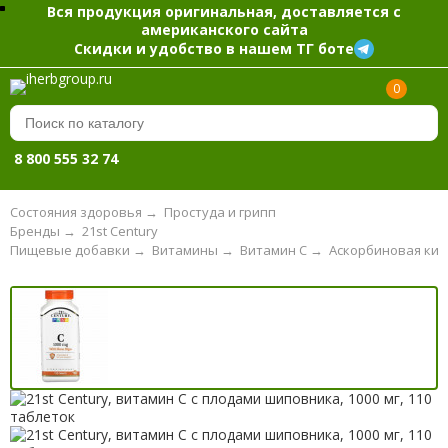
Вся продукция оригинальная, доставляется с
американского сайта
Скидки и удобство в нашем ТГ боте
0
8 800 555 32 74
Состояния здоровья
→
Простуда и грипп
Бренды
→
21st Century
Пищевые добавки
→
Витамины
→
Витамин С
→
Аскорбиновая кис