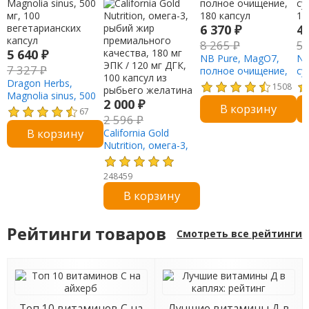
6 370
₽
4
8 265
₽
5
5 640
₽
NB Pure, MagO7,
NO
7 327
₽
полное очищение,
су
Dragon Herbs,
180 капсул
12
1508
Magnolia sinus, 500
2 000
₽
В корзину
мг, 100
67
2 596
₽
вегетарианских
В корзину
капсул
California Gold
Nutrition, омега-3,
рыбий жир
премиального
248459
качества, 180 мг
В корзину
ЭПК / 120 мг ДГК,
100 капсул из
рыбьего желатина
Рейтинги товаров
Смотреть все рейтинги
Топ 10 витаминов С на
Лучшие витамины Д в