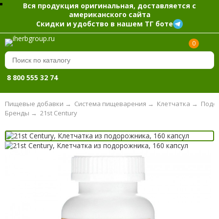
Вся продукция оригинальная, доставляется с
американского сайта
Скидки и удобство в нашем ТГ боте
0
8 800 555 32 74
Пищевые добавки
→
Система пищеварения
→
Клетчатка
→
Подо
Бренды
→
21st Century