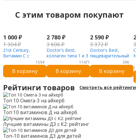
C этим товаром покупают
1 000
₽
2 780
₽
2 590
₽
2
1 304
₽
3 606
₽
3 372
₽
3
21st Century,
Doctor's Best,
Doctor's Best,
Ca
Витамин С с
коллаген типа 1 и 3
пищеварительный
Nu
плодами
с Peptan и
пробиотик с
D3
1594
11471
396
шиповника, 500 мг,
витамином C, 1000
Howaru, 20 млрд
МЕ
18
В корзину
В корзину
В корзину
110 таблеток
мг, 180 таблеток
КОЕ, 30
ры
вегетарианских
капсул
Рейтинги товаров
Смотреть все рейтинги
Топ 10 Омега-3 на айхерб
Топ 10 витаминов Д на айхерб
Лучшие витамины Д3 с К2: рейтинг
Топ-10 витаминов Д3 для детей