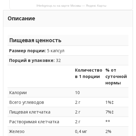
IHerbgroup.ru на карте Москвы — Яндекс Карты
Описание
Пищевая ценность
Размер порции:
5 капсул
Порций в упаковке:
32
Количество
% от
в 1 порции
суточной
нормы
Калории
10
Всего углеводов
2 г
1%‡
Пищевая клетчатка
2 г
7%‡
Растворимая клетчатка
2 г
**
Железо
0,4 мг
2%