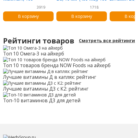
таблеток
таблеток
(1000 МЕ), 9
3919
1718
В корзину
В корзину
В кор
Рейтинги товаров
Смотреть все рейтинги
Топ 10 Омега-3 на айхерб
Топ 10 товаров бренда NOW Foods на айхерб
Лучшие витамины Д в каплях: рейтинг
Лучшие витамины Д3 с К2: рейтинг
Топ-10 витаминов Д3 для детей