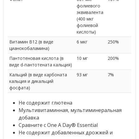
фолиевого
эквивалента
(400 мкг
фолиевой
кислоты)
Витамин B12 (в виде
6 мкг
250%
цианокобаламина)
Пантотеновая кислота (в
10 мг
200%
виде d-пантотената кальция)
Кальций (в виде карбоната
93 мг
7%
кальция и дикальций
фосфата)
Не содержит глютена
Мультивитаминная, мультиминеральная
добавка
Сравните с One A Day® Essential
Не содержит добавленных дрожжей и