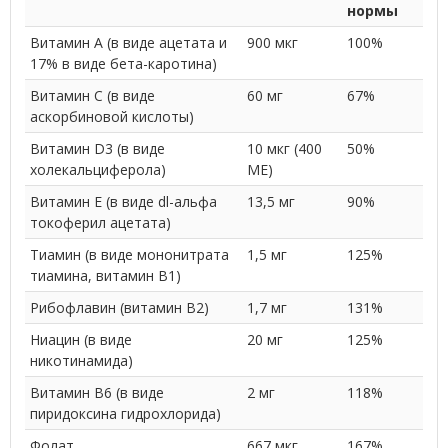
нормы
Витамин А (в виде ацетата и
900 мкг
100%
17% в виде бета-каротина)
Витамин С (в виде
60 мг
67%
аскорбиновой кислоты)
Витамин D3 (в виде
10 мкг (400
50%
холекальциферола)
МЕ)
Витамин E (в виде dl-альфа
13,5 мг
90%
токоферил ацетата)
Тиамин (в виде мононитрата
1,5 мг
125%
тиамина, витамин B1)
Рибофлавин (витамин B2)
1,7 мг
131%
Ниацин (в виде
20 мг
125%
никотинамида)
Витамин В6 (в виде
2 мг
118%
пиридоксина гидрохлорида)
Фолат
667 мкг
167%