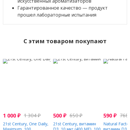
искусственных ароматизаторов
Гарантированное качество — продукт
прошел лабораторные испытания
C этим товаром покупают
1 000
₽
1 304
₽
500
₽
650
₽
590
₽
768
21st Century, One Daily,
21st Century, витамин
Natural Factor
Maximum, 100
D3, 10 мкг (400 МЕ), 100
витамин D3, 