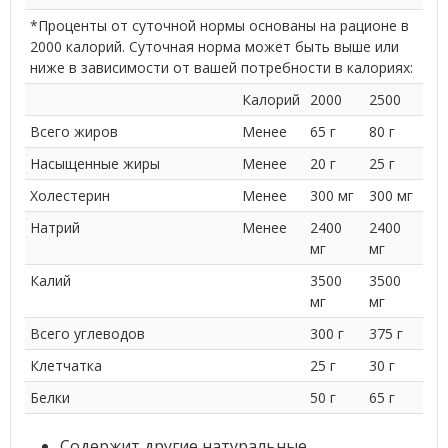
*Проценты от суточной нормы основаны на рационе в
2000 калорий. Суточная норма может быть выше или
ниже в зависимости от вашей потребности в калориях:
Калорий
2000
2500
Всего жиров
Менее
65 г
80 г
Насыщенные жиры
Менее
20 г
25 г
Холестерин
Менее
300 мг
300 мг
Натрий
Менее
2400
2400
мг
мг
Калий
3500
3500
мг
мг
Всего углеводов
300 г
375 г
Клетчатка
25 г
30 г
Белки
50 г
65 г
Содержит другие натуральные