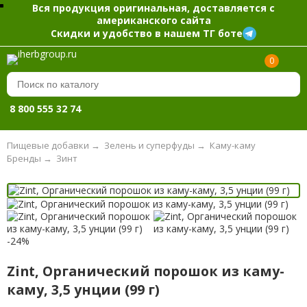
Вся продукция оригинальная, доставляется с
американского сайта
Скидки и удобство в нашем ТГ боте
0
8 800 555 32 74
Пищевые добавки
→
Зелень и суперфуды
→
Каму-каму
Бренды
→
Зинт
-24%
Zint, Органический порошок из каму-
каму, 3,5 унции (99 г)