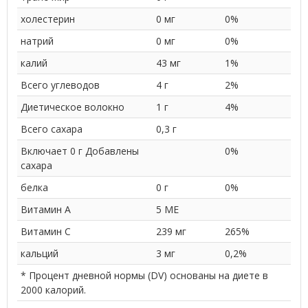
холестерин
0 мг
0%
натрий
0 мг
0%
калий
43 мг
1%
Всего углеводов
4 г
2%
Диетическое волокно
1 г
4%
Всего сахара
0,3 г
Включает 0 г Добавлены
0%
сахара
белка
0 г
0%
Витамин А
5 МЕ
Витамин С
239 мг
265%
кальций
3 мг
0,2%
* Процент дневной нормы (DV) основаны на диете в
2000 калорий.