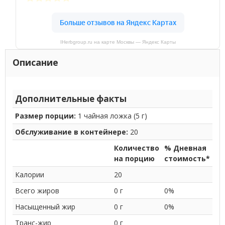
IHerbgroup.ru на карте Москвы — Яндекс Карты
Описание
Дополнительные факты
Размер порции:
1 чайная ложка (5 г)
Обслуживание в контейнере:
20
Количество
% Дневная
на порцию
стоимость*
Калории
20
Всего жиров
0 г
0%
Насыщенный жир
0 г
0%
Транс-жир
0 г