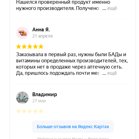
IHerbgroup.ru на карте Москвы — Яндекс Карты