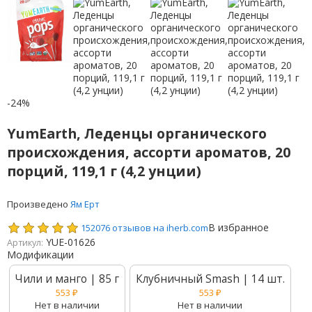
-24%
YumEarth, Леденцы органического
происхождения, ассорти ароматов, 20
порций, 119,1 г (4,2 унции)
Произведено
Ям Ерт
В избранное
152076 отзывов на iherb.com
YUE-01626
Артикул:
Модификации
Чили и манго | 85 г
Клубничный Smash | 14 шт.
553
₽
553
₽
Нет в наличии
Нет в наличии