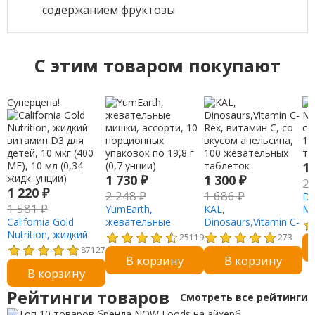
содержанием фруктозы
C этим товаром покупают
Суперцена!
1
1 730
₽
1 300
₽
2
1 220
₽
2 248
₽
1 686
₽
Do
1 581
₽
YumEarth,
KAL,
Ма
California Gold
жевательные
Dinosaurs,Vitamin C-
ст
Nutrition, жидкий
мишки, ассорти, 10
Rex, витамин С, со
10
25119
273
витамин D3 для
порционных
вкусом апельсина,
та
87127
В корзину
В корзину
детей, 10 мкг (400
упаковок по 19,8 г
100 жевательных
В корзину
МЕ), 10 мл (0,34
(0,7 унции)
таблеток
жидк. унции)
Рейтинги товаров
Смотреть все рейтинги