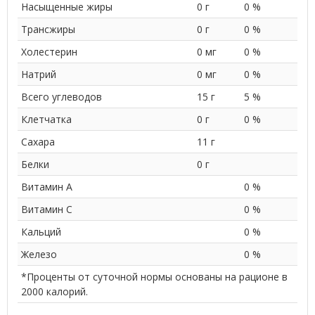
Насыщенные жиры
0 г
0 %
Трансжиры
0 г
0 %
Холестерин
0 мг
0 %
Натрий
0 мг
0 %
Всего углеводов
15 г
5 %
Клетчатка
0 г
0 %
Сахара
11 г
Белки
0 г
Витамин A
0 %
Витамин С
0 %
Кальций
0 %
Железо
0 %
*Проценты от суточной нормы основаны на рационе в
2000 калорий.