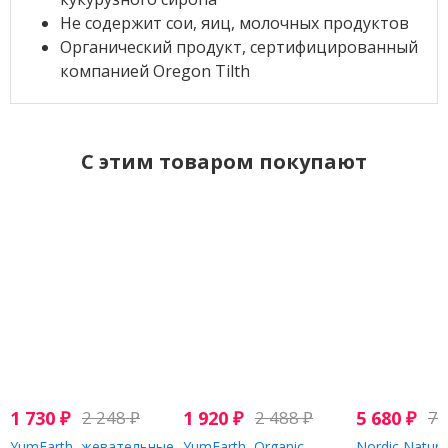
Не содержит сои, яиц, молочных продуктов
Органический продукт, сертифицированный
компанией Oregon Tilth
C этим товаром покупают
1 730
₽
2 248
₽
1 920
₽
2 488
₽
5 680
₽
7 
YumEarth, жевательные
YumEarth, Organic
Nordic Natura