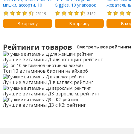
мишки, ассорти, 10
Giggles, 10 упаковок
жевательны
порционных упаковок
снеков, по 14 г (0,5
мультивитам
25119
3152
по 19,8 г (0,7 унции)
унции)
детей без са
вкусом апель
В корзину
В корзину
В кор
лимона, 120
жевательных
Рейтинги товаров
Смотреть все рейтинги
Лучшие витамины Д для женщин: рейтинг
Топ 10 витаминов биотин на айхерб
Лучшие витамины Д в каплях: рейтинг
Лучшие витамины Д3 взрослым: рейтинг
Лучшие витамины Д3 с К2: рейтинг