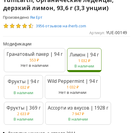
дерзкий лимон, 93,6 г (3,3 унции)
Произведено
Ям Ерт
3956 отзывов на iherb.com
YUE-00149
Артикул:
Модификации
Гранатовый пакер | 94 г
Лимон | 94 г
553
₽
1 032
₽
Нет в наличии
В наличии
Wild Peppermint | 94 г
Фрукты | 94 г
1 032
₽
1 032
₽
Нет в наличии
В наличии
Фрукты | 369 г
Ассорти из вкусов | 1928 г
2 633
₽
7 947
₽
В наличии
В наличии