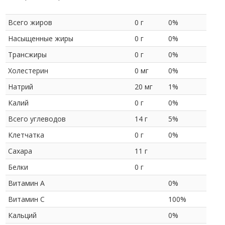
Всего жиров
0 г
0%
Насыщенные жиры
0 г
0%
Трансжиры
0 г
0%
Холестерин
0 мг
0%
Натрий
20 мг
1%
Калий
0 г
0%
Всего углеводов
14 г
5%
Клетчатка
0 г
0%
Сахара
11 г
Белки
0 г
Витамин A
0%
Витамин С
100%
Кальций
0%