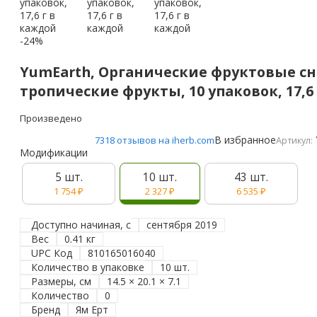
-24%
YumEarth, Органические фруктовые сн
тропические фрукты, 10 упаковок, 17,6
Произведено
В избранное
7318 отзывов на iherb.com
Артикул:
Модификации
5 шт.
10 шт.
43 шт.
1 754
₽
2 327
₽
6 535
₽
Доступно начиная, с
сентября 2019
Вес
0.41 кг
UPC Код
810165016040
Количество в упаковке
10 шт.
Размеры, см
14.5 × 20.1 × 7.1
Количество
0
Бренд
Ям Ерт