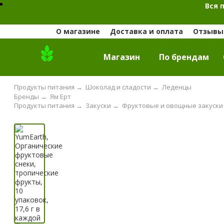
Вся 
О магазине
Доставка и оплата
Отзывы 
Магазин
По брендам
Продукты питания
→
Шоколад и сладости
→
Леденцы
Бренды
→
Ям Ерт
Продукты питания
→
Закуски
→
Фруктовые и овощные закуски