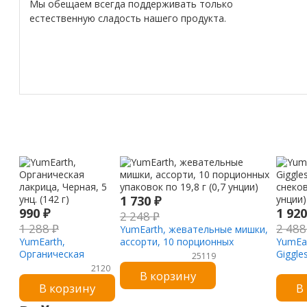
Мы обещаем всегда поддерживать только
естественную сладость нашего продукта.
1 730
₽
990
₽
1 92
2 248
₽
1 288
₽
2 48
YumEarth, жевательные мишки,
YumEarth,
ассорти, 10 порционных
YumEar
Органическая
упаковок по 19,8 г (0,7 унции)
Giggle
25119
лакрица, Черная, 5
снеков
2120
В корзину
унц. (142 г)
унции)
В корзину
В