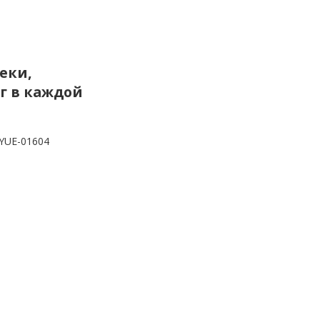
еки,
 г в каждой
YUE-01604