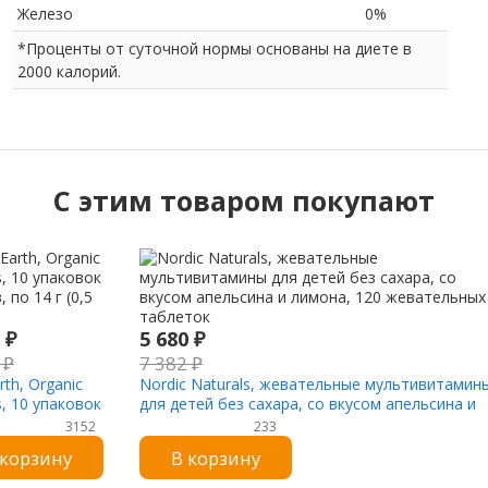
Железо
0%
*Проценты от суточной нормы основаны на диете в
2000 калорий.
C этим товаром покупают
0
₽
5 680
₽
8
₽
7 382
₽
th, Organic
Nordic Naturals, жевательные мультивитамин
s, 10 упаковок
для детей без сахара, со вкусом апельсина и
, по 14 г (0,5
лимона, 120 жевательных таблеток
3152
233
 корзину
В корзину