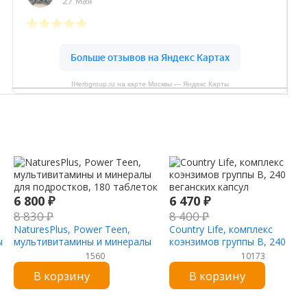
IHerbgroup.ru на карте Москвы — Яндекс Карты
6 800
₽
6 470
₽
8 830
₽
8 400
₽
NaturesPlus, Power Teen,
Country Life, комплекс
ы
мультивитамины и минералы
коэнзимов группы B, 240
для подростков, 180 таблеток
веганских капсул
1560
10173
В корзину
В корзину