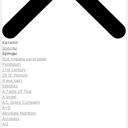
Каталог
Бренды
Бренды
Все товары категории
Pendulum
21st Century
29 St. Honore
4 энд Харт
9Wishes
A Taste Of Thai
A Vogel
A.C. Grace Company
A+D
Absolute Nutrition
Acropass
Act