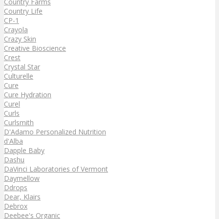
Country Farms
Country Life
CP-1
Crayola
Crazy Skin
Creative Bioscience
Crest
Crystal Star
Culturelle
Cure
Cure Hydration
Curel
Curls
Curlsmith
D'Adamo Personalized Nutrition
d'Alba
Dapple Baby
Dashu
DaVinci Laboratories of Vermont
Daymellow
Ddrops
Dear, Klairs
Debrox
Deebee's Organic