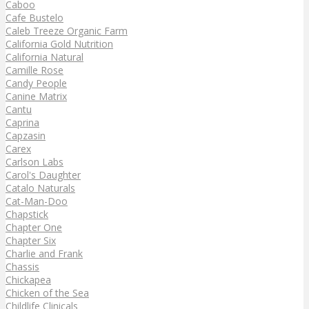
Caboo
Cafe Bustelo
Caleb Treeze Organic Farm
California Gold Nutrition
California Natural
Camille Rose
Candy People
Canine Matrix
Cantu
Caprina
Capzasin
Carex
Carlson Labs
Carol's Daughter
Catalo Naturals
Cat-Man-Doo
Chapstick
Chapter One
Chapter Six
Charlie and Frank
Chassis
Chickapea
Chicken of the Sea
Childlife Clinicals