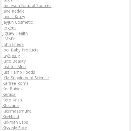
Jamieson Natural Sources
Jane Iredale
Jane's Krazy
Jayjun Cosmetic
Jergens
Jigsaw Health
JiMMY!
John Frieda
Jool Baby Products
JoySpring
Juice Beauty
Just for Men
Just Hemp Foods
JYM Supplement Science
Kaffree Roma
KeaBabies
Kerasal
Keto Krisp
Khazana
Kikumasamune
Kin+Kind
Kirkman Labs
Kiss My Face