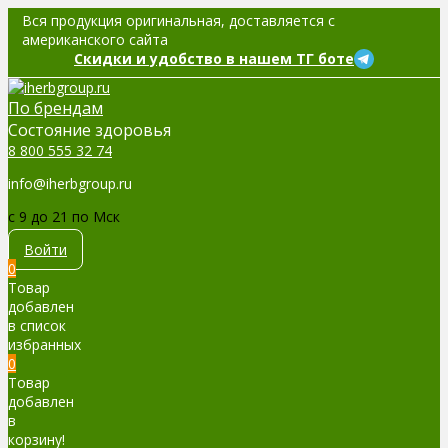
Вся продукция оригинальная, доставляется с
американского сайта
Скидки и удобство в нашем ТГ боте
По брендам
Cостояние здоровья
8 800 555 32 74
info@iherbgroup.ru
c 9 до 21 по Мск
Войти
0
Товар
добавлен
в список
избранных
0
Товар
добавлен
в
корзину!