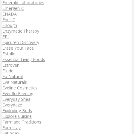
Emerald Laboratories
Emergen-C
ENADA
Ener-C
Enough
Enzymatic Therapy
EPI
Epicuren Discovery
Erase Your Face
Esfolio
Essential Living Foods
Estroven
Etude
Eu Natural
Eva Naturals
Eveline Cosmetics
Evenflo Feeding
Everyday Shea
Everydaze
Exploding Buds
Explore Cuisine
Farmland Traditions
Farmstay
Fat Snax