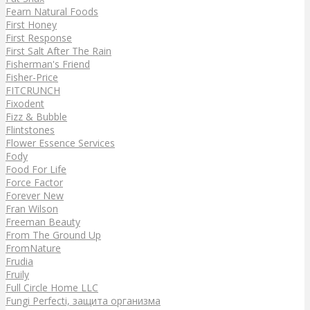
Fearn Natural Foods
First Honey
First Response
First Salt After The Rain
Fisherman's Friend
Fisher-Price
FITCRUNCH
Fixodent
Fizz & Bubble
Flintstones
Flower Essence Services
Fody
Food For Life
Force Factor
Forever New
Fran Wilson
Freeman Beauty
From The Ground Up
FromNature
Frudia
Fruily
Full Circle Home LLC
Fungi Perfecti, защита организма