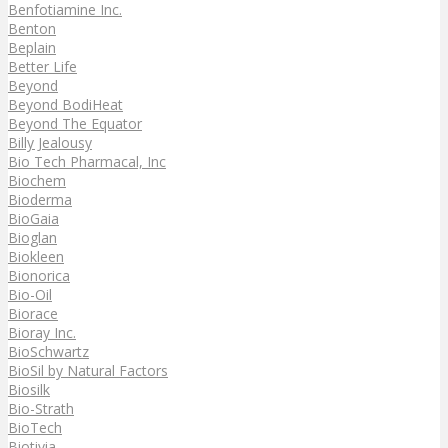
Benfotiamine Inc.
Benton
Beplain
Better Life
Beyond
Beyond BodiHeat
Beyond The Equator
Billy Jealousy
Bio Tech Pharmacal, Inc
Biochem
Bioderma
BioGaia
Bioglan
Biokleen
Bionorica
Bio-Oil
Biorace
Bioray Inc.
BioSchwartz
BioSil by Natural Factors
Biosilk
Bio-Strath
BioTech
Biotivia