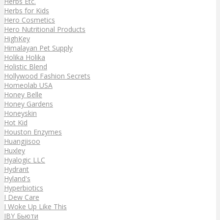
Herbs Etc.
Herbs for Kids
Hero Cosmetics
Hero Nutritional Products
HighKey
Himalayan Pet Supply
Holika Holika
Holistic Blend
Hollywood Fashion Secrets
Homeolab USA
Honey Belle
Honey Gardens
Honeyskin
Hot Kid
Houston Enzymes
Huangjisoo
Huxley
Hyalogic LLC
Hydrant
Hyland's
Hyperbiotics
I Dew Care
I Woke Up Like This
IBY Бьюти