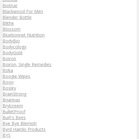
Biotrue
Blackwood For Men
Blender Bottle
Blithe
Blossom
Bluebonnet Nutrition
BodyBio
Bodycology
BodyGold
Boiron
Boiron, Single Remedies
Boka
Boogie Wipes
Boon
Bosley
BrainStrong
Briannas
Brylcreem
BulletProof
Burt's Bees
Bye Bye Blemish
Byrd Hairdo Products
BYS