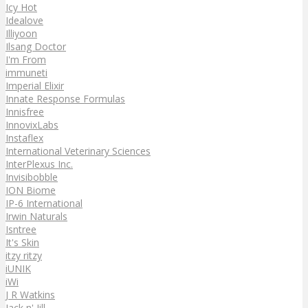
Icy Hot
Idealove
Illiyoon
Ilsang Doctor
I'm From
immuneti
Imperial Elixir
Innate Response Formulas
Innisfree
InnovixLabs
Instaflex
International Veterinary Sciences
InterPlexus Inc.
Invisibobble
ION Biome
IP-6 International
Irwin Naturals
Isntree
It's Skin
itzy ritzy
iUNIK
iWi
J R Watkins
Jack n' Jill