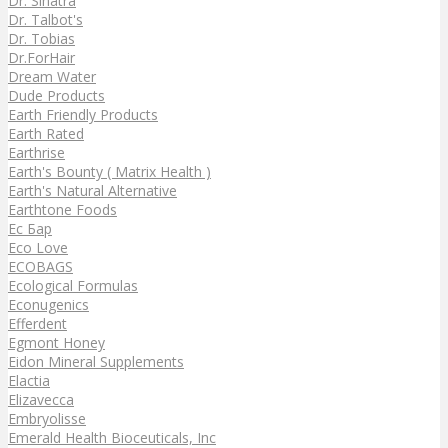
Dr. Sinatra
Dr. Talbot's
Dr. Tobias
Dr.ForHair
Dream Water
Dude Products
Earth Friendly Products
Earth Rated
Earthrise
Earth's Bounty ( Matrix Health )
Earth's Natural Alternative
Earthtone Foods
Ec Бар
Eco Love
ECOBAGS
Ecological Formulas
Econugenics
Efferdent
Egmont Honey
Eidon Mineral Supplements
Elactia
Elizavecca
Embryolisse
Emerald Health Bioceuticals, Inc