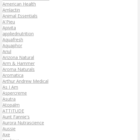
American Health
Amlactin
Animal Essentials
A'Pieu
Apivita
appliednutrition
Aquafresh
Aquaphor
Ariul
Arizona Natural
Arm & Hammer
Aroma Naturals
Aromatica
Arthur Andrew Medical
As I Am
Aspercreme
Asutra
Atopalm
ATTITUDE
Aunt Fannie's
Aurora Nutrascience
Aussie
Axe