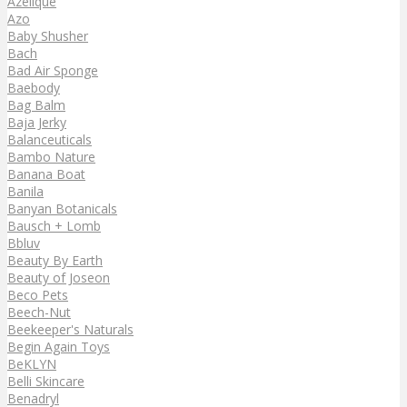
Azelique
Azo
Baby Shusher
Bach
Bad Air Sponge
Baebody
Bag Balm
Baja Jerky
Balanceuticals
Bambo Nature
Banana Boat
Banila
Banyan Botanicals
Bausch + Lomb
Bbluv
Beauty By Earth
Beauty of Joseon
Beco Pets
Beech-Nut
Beekeeper's Naturals
Begin Again Toys
BeKLYN
Belli Skincare
Benadryl