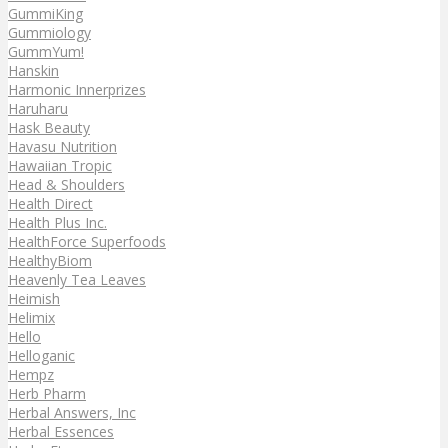
GummiKing
Gummiology
GummYum!
Hanskin
Harmonic Innerprizes
Haruharu
Hask Beauty
Havasu Nutrition
Hawaiian Tropic
Head & Shoulders
Health Direct
Health Plus Inc.
HealthForce Superfoods
HealthyBiom
Heavenly Tea Leaves
Heimish
Helimix
Hello
Helloganic
Hempz
Herb Pharm
Herbal Answers, Inc
Herbal Essences