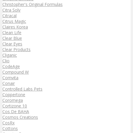
Christopher's Original Formulas
Citra Solv
Citracal
Citrus Magic
Claires Korea
Clean Life
Clear Blue
Clear Eyes
Clear Products
Cliganic
Clio
CodeAge
Compound W
Comvita
Conair
Controlled Labs Pets
Coppertone
Coromega
Cortizone 10
Cos De BAHA
Cosmos Creations
CosRx
Cottons