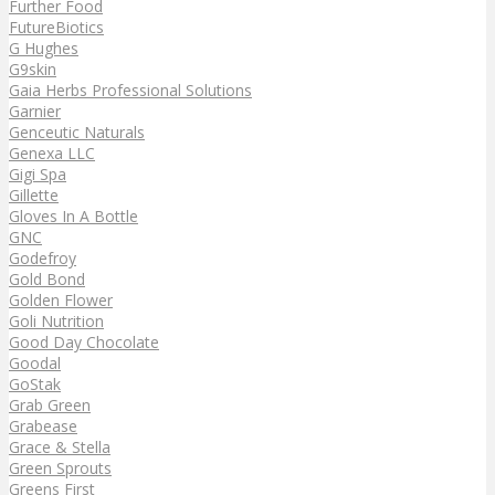
Further Food
FutureBiotics
G Hughes
G9skin
Gaia Herbs Professional Solutions
Garnier
Genceutic Naturals
Genexa LLC
Gigi Spa
Gillette
Gloves In A Bottle
GNC
Godefroy
Gold Bond
Golden Flower
Goli Nutrition
Good Day Chocolate
Goodal
GoStak
Grab Green
Grabease
Grace & Stella
Green Sprouts
Greens First