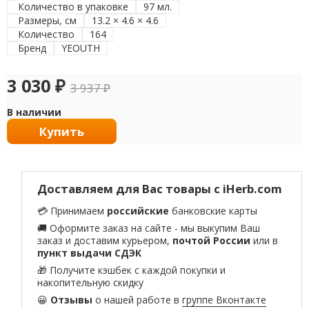
Количество в упаковке
97 мл.
Размеры, см
13.2 × 4.6 × 4.6
Количество
164
Бренд
YEOUTH
3 030
₽
3 937
₽
В наличии
Купить
Доставляем для Вас товары с iHerb.com
💳 Принимаем
российские
банковские карты
🚚 Оформите заказ на сайте - мы выкупим Ваш
заказ и доставим курьером,
почтой России
или в
пункт выдачи СДЭК
🎁 Получите кэшбек с каждой покупки и
накопительную скидку
😀
Отзывы
о нашей работе в
группе Вконтакте