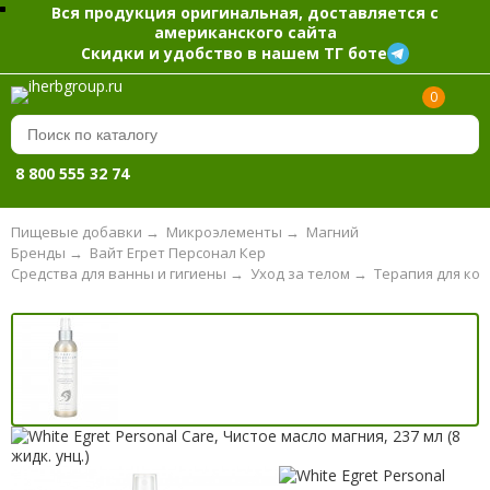
Вся продукция оригинальная, доставляется с
американского сайта
Скидки и удобство в нашем ТГ боте
0
8 800 555 32 74
Пищевые добавки
→
Микроэлементы
→
Магний
Бренды
→
Вайт Егрет Персонал Кер
Средства для ванны и гигиены
→
Уход за телом
→
Терапия для ко