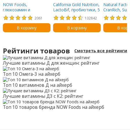
NOW Foods,
California Gold Nutrition,
Natural Factor
глюкозамин и
LactoBif, пробиотики, 5
CranRich, Sup
хондроитин, с
млрд КОЕ, 60
Strength, ко
2061
132842
повышенной силой
растительных капсул
клюквы, 500 м
действия, 120 таблеток
капсул
В корзину
В корзину
В кор
Рейтинги товаров
Смотреть все рейтинги
Лучшие витамины Д для женщин: рейтинг
Топ 10 Омега-3 на айхерб
Топ 10 витаминов Д на айхерб
Лучшие витамины Д3 с К2: рейтинг
Топ 10 товаров бренда NOW Foods на айхерб