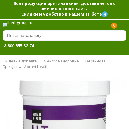
Вся продукция оригинальная, доставляется с
американского сайта
Скидки и удобство в нашем ТГ боте
0
8 800 555 32 74
Пищевые добавки
→
Женское здоровье
→
D-Манноза
Бренды
→
Vibrant Health