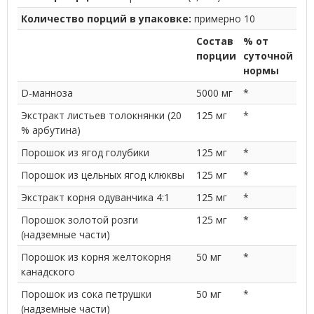
Количество порций в упаковке:
примерно 10
Состав
% от
порции
суточной
нормы
D-манноза
5000 мг
*
Экстракт листьев толокнянки (20
125 мг
*
% арбутина)
Порошок из ягод голубики
125 мг
*
Порошок из цельных ягод клюквы
125 мг
*
Экстракт корня одуванчика 4:1
125 мг
*
Порошок золотой розги
125 мг
*
(надземные части)
Порошок из корня желтокорня
50 мг
*
канадского
Порошок из сока петрушки
50 мг
*
(надземные части)