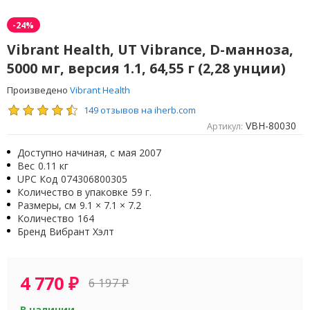
-24%
Vibrant Health, UT Vibrance, D-манноза,
5000 мг, версия 1.1, 64,55 г (2,28 унции)
Произведено
Vibrant Health
149 отзывов на iherb.com
VBH-80030
Артикул:
Доступно начиная, с
мая 2007
Вес
0.11 кг
UPC Код
074306800305
Количество в упаковке
59 г.
Размеры, см
9.1 × 7.1 × 7.2
Количество
164
Бренд
Вибрант Хэлт
4 770
₽
6 197
₽
В наличии