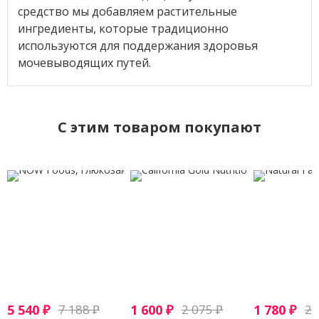
средство мы добавляем растительные
ингредиенты, которые традиционно
используются для поддержания здоровья
мочевыводящих путей.
C этим товаром покупают
5 540
₽
7 188
₽
1 600
₽
2 075
₽
1 780
₽
2 